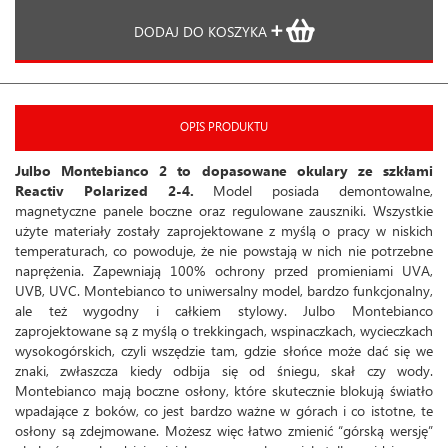
DODAJ DO KOSZYKA
OPIS PRODUKTU
Julbo Montebianco 2 to dopasowane okulary ze szkłami
Reactiv Polarized 2-4.
Model posiada demontowalne,
magnetyczne panele boczne oraz regulowane zauszniki. Wszystkie
użyte materiały zostały zaprojektowane z myślą o pracy w niskich
temperaturach, co powoduje, że nie powstają w nich nie potrzebne
naprężenia. Zapewniają 100% ochrony przed promieniami UVA,
UVB, UVC. Montebianco to uniwersalny model, bardzo funkcjonalny,
ale też wygodny i całkiem stylowy. Julbo Montebianco
zaprojektowane są z myślą o trekkingach, wspinaczkach, wycieczkach
wysokogórskich, czyli wszędzie tam, gdzie słońce może dać się we
znaki, zwłaszcza kiedy odbija się od śniegu, skał czy wody.
Montebianco mają boczne osłony, które skutecznie blokują światło
wpadające z boków, co jest bardzo ważne w górach i co istotne, te
osłony są zdejmowane. Możesz więc łatwo zmienić “górską wersję”