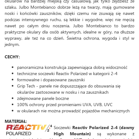
okularów na bardziej miejską czy casualową, jak tylko zejdziesz ze
szlaku. Julbo Montebianco dobrze leżą na twarzy, mają gumowane
noski i końcówki zauszników, dzięki czemu nie zsuwają się nawet
podczas intensywnego ruchu, są lekkie i wygodne, więc nie męczą
nawet po całym dniu noszenia. Julbo Montebianco to bardzo
praktyczne okulary dla osób aktywnych, idealne w góry, na dłuższe
wyprawy, ale też na co dzień. Świetna ochrona, wygoda i styl w
jednym.
CECHY:
panoramiczna konstrukcja zapewniająca dobrą widoczność
techniczne soczewki Reactiv Polarized w kategorii 2-4
formowalne i dopasowane zauszniki
Grip Tech - panele nie dopuszczające do obsuwania się
okularów zastosowane w nosku i na zausznikach
zdejmowane panele boczne
100% ochrony przed promieniami UVA, UVB, UVC
w okularach nie można prowadzić pojazdów mechanicznych
MATERIAŁ:
Soczewki
Reactiv Polarized 2-4 (dawny
High Mountain)
są wykonane z