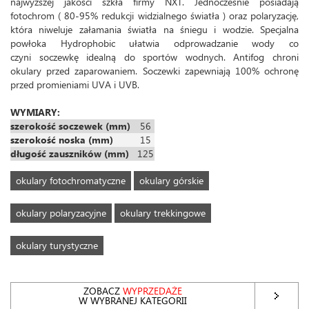
najwyższej jakości szkła firmy NXT. Jednocześnie posiadają
fotochrom ( 80-95% redukcji widzialnego światła ) oraz polaryzację,
która niweluje załamania światła na śniegu i wodzie. Specjalna
powłoka Hydrophobic ułatwia odprowadzanie wody co
czyni soczewkę idealną do sportów wodnych. Antifog chroni
okulary przed zaparowaniem. Soczewki zapewniają 100% ochronę
przed promieniami UVA i UVB.
WYMIARY:
szerokość soczewek (mm)
56
szerokość noska (mm)
15
długość zauszników (mm)
125
okulary fotochromatyczne
okulary górskie
okulary polaryzacyjne
okulary trekkingowe
okulary turystyczne
ZOBACZ
WYPRZEDAŻE
W WYBRANEJ KATEGORII