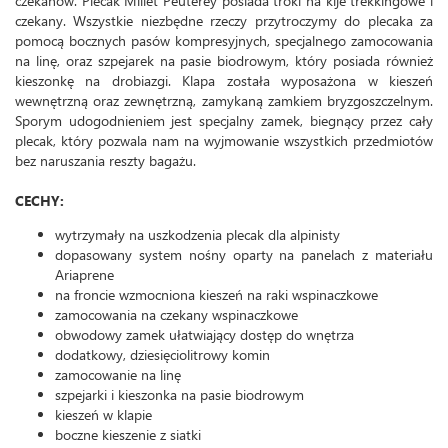
czekanów. Plecak Millet Peuterey posiada troki na kije trekkingowe i
czekany. Wszystkie niezbędne rzeczy przytroczymy do plecaka za
pomocą bocznych pasów kompresyjnych, specjalnego zamocowania
na linę, oraz szpejarek na pasie biodrowym, który posiada również
kieszonkę na drobiazgi. Klapa została wyposażona w kieszeń
wewnętrzną oraz zewnętrzną, zamykaną zamkiem bryzgoszczelnym.
Sporym udogodnieniem jest specjalny zamek, biegnący przez cały
plecak, który pozwala nam na wyjmowanie wszystkich przedmiotów
bez naruszania reszty bagażu.
CECHY:
wytrzymały na uszkodzenia plecak dla alpinisty
dopasowany system nośny oparty na panelach z materiału
Ariaprene
na froncie wzmocniona kieszeń na raki wspinaczkowe
zamocowania na czekany wspinaczkowe
obwodowy zamek ułatwiający dostęp do wnętrza
dodatkowy, dziesięciolitrowy komin
zamocowanie na linę
szpejarki i kieszonka na pasie biodrowym
kieszeń w klapie
boczne kieszenie z siatki