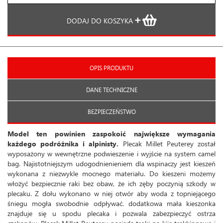
DODAJ DO KOSZYKA
OPIS PRODUKTU
DANE TECHNICZNE
BEZPIECZEŃSTWO
Model ten powinien zaspokoić największe wymagania
każdego podróżnika i alpinisty.
Plecak Millet Peuterey został
wyposażony w wewnętrzne podwieszenie i wyjście na system camel
bag. Najistotniejszym udogodnienieniem dla wspinaczy jest kieszeń
wykonana z niezwykle mocnego materiału. Do kieszeni możemy
włożyć bezpiecznie raki bez obaw, że ich zęby poczynią szkody w
plecaku. Z dołu wykonano w niej otwór aby woda z topniejącego
śniegu mogła swobodnie odpływać. dodatkowa mała kieszonka
znajduje się u spodu plecaka i pozwala zabezpieczyć ostrza