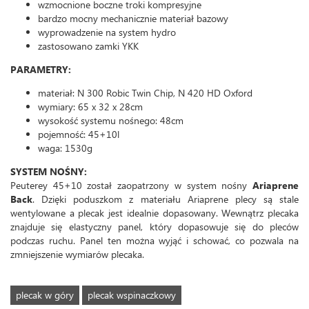
wzmocnione boczne troki kompresyjne
bardzo mocny mechanicznie materiał bazowy
wyprowadzenie na system hydro
zastosowano zamki YKK
PARAMETRY:
materiał: N 300 Robic Twin Chip, N 420 HD Oxford
wymiary: 65 x 32 x 28cm
wysokość systemu nośnego: 48cm
pojemność: 45+10l
waga: 1530g
SYSTEM NOŚNY:
Peuterey 45+10 został zaopatrzony w system nośny
Ariaprene
Back
. Dzięki poduszkom z materiału Ariaprene plecy są stale
wentylowane a plecak jest idealnie dopasowany. Wewnątrz plecaka
znajduje się elastyczny panel, który dopasowuje się do pleców
podczas ruchu. Panel ten można wyjąć i schować, co pozwala na
zmniejszenie wymiarów plecaka.
plecak w góry
plecak wspinaczkowy