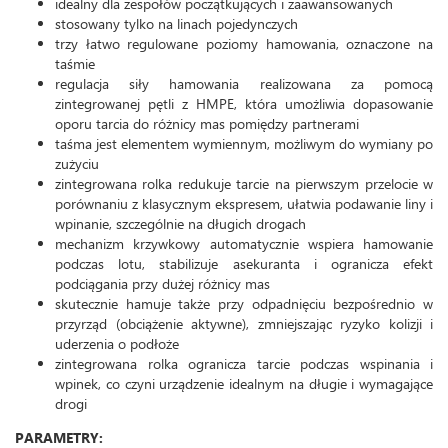
idealny dla zespołów początkujących i zaawansowanych
stosowany tylko na linach pojedynczych
trzy łatwo regulowane poziomy hamowania, oznaczone na
taśmie
regulacja siły hamowania realizowana za pomocą
zintegrowanej pętli z HMPE, która umożliwia dopasowanie
oporu tarcia do różnicy mas pomiędzy partnerami
taśma jest elementem wymiennym, możliwym do wymiany po
zużyciu
zintegrowana rolka redukuje tarcie na pierwszym przelocie w
porównaniu z klasycznym ekspresem, ułatwia podawanie liny i
wpinanie, szczególnie na długich drogach
mechanizm krzywkowy automatycznie wspiera hamowanie
podczas lotu, stabilizuje asekuranta i ogranicza efekt
podciągania przy dużej różnicy mas
skutecznie hamuje także przy odpadnięciu bezpośrednio w
przyrząd (obciążenie aktywne), zmniejszając ryzyko kolizji i
uderzenia o podłoże
zintegrowana rolka ogranicza tarcie podczas wspinania i
wpinek, co czyni urządzenie idealnym na długie i wymagające
drogi
PARAMETRY: