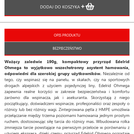
DODAJ DO KOSZYKA
OPIS PRODUKTU
BEZPIECZEŃSTWO
Ważący zaledwie 190g, kompaktowy przyrząd Edelrid
Ohmega to wyjątkowo wszechstronny asystent hamowania,
odpowiedni dla szerokiej grupy użytkowników.
Niezależnie od
tego, czy wspinasz się na panelu, w skałach, czy na sportowych
drogach alpejskich z użyciem pojedynczej liny, Edelrid Ohmega
zapewnia realne korzyści w zakresie bezpieczeństwa i komfortu
zarówno dla wspinacza, jak i asekuranta. Skorzystają z niego
początkujący, doświadczeni wspinacze, profesjonaliści oraz zespoły o
różnicy lub bez różnicy wagi. Zintegrowana pętla z HMPE umożliwia
przełączanie między trzema poziomami hamowania jednym prostym
ruchem, dostosowując siłę tarcia do różnicy mas. Wbudowana rolka
zmniejsza tarcie powstające na pierwszym przelocie w porównaniu z
użyciem ekspresa, dzięki czemu przyrząd Edelrid Ohmega pozostaje