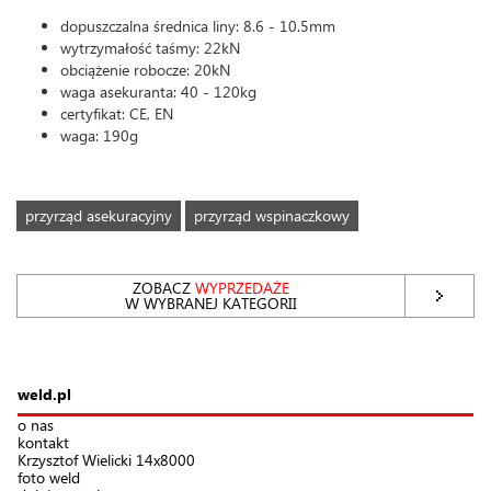
dopuszczalna średnica liny: 8.6 - 10.5mm
wytrzymałość taśmy: 22kN
obciążenie robocze: 20kN
waga asekuranta: 40 - 120kg
certyfikat: CE, EN
waga: 190g
przyrząd asekuracyjny
przyrząd wspinaczkowy
ZOBACZ
WYPRZEDAŻE
W WYBRANEJ KATEGORII
weld.pl
o nas
kontakt
Krzysztof Wielicki 14x8000
foto weld