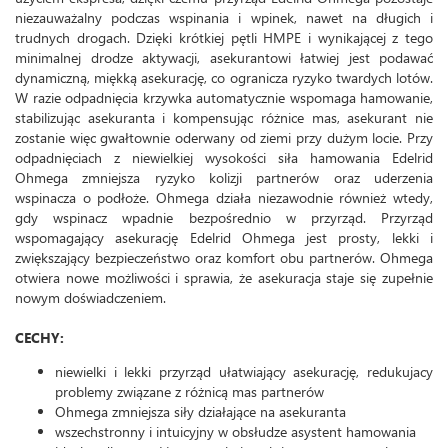
niezauważalny podczas wspinania i wpinek, nawet na długich i
trudnych drogach. Dzięki krótkiej pętli HMPE i wynikającej z tego
minimalnej drodze aktywacji, asekurantowi łatwiej jest podawać
dynamiczną, miękką asekurację, co ogranicza ryzyko twardych lotów.
W razie odpadnięcia krzywka automatycznie wspomaga hamowanie,
stabilizując asekuranta i kompensując różnice mas, asekurant nie
zostanie więc gwałtownie oderwany od ziemi przy dużym locie. Przy
odpadnięciach z niewielkiej wysokości siła hamowania Edelrid
Ohmega zmniejsza ryzyko kolizji partnerów oraz uderzenia
wspinacza o podłoże. Ohmega działa niezawodnie również wtedy,
gdy wspinacz wpadnie bezpośrednio w przyrząd. Przyrząd
wspomagający asekurację Edelrid Ohmega jest prosty, lekki i
zwiększający bezpieczeństwo oraz komfort obu partnerów. Ohmega
otwiera nowe możliwości i sprawia, że asekuracja staje się zupełnie
nowym doświadczeniem.
CECHY:
niewielki i lekki przyrząd ułatwiający asekurację, redukujacy
problemy związane z różnicą mas partnerów
Ohmega zmniejsza siły działające na asekuranta
wszechstronny i intuicyjny w obsłudze asystent hamowania