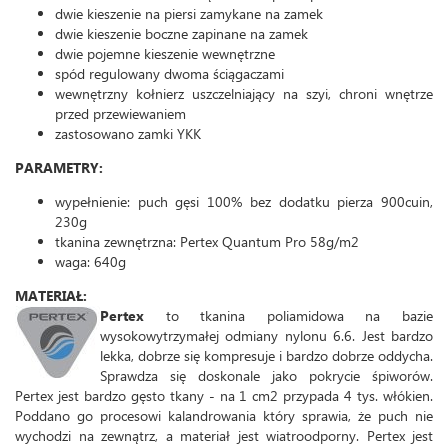
dwie kieszenie na piersi zamykane na zamek
dwie kieszenie boczne zapinane na zamek
dwie pojemne kieszenie wewnętrzne
spód regulowany dwoma ściągaczami
wewnętrzny kołnierz uszczelniający na szyi, chroni wnętrze
przed przewiewaniem
zastosowano zamki YKK
PARAMETRY:
wypełnienie: puch gęsi 100% bez dodatku pierza 900cuin,
230g
tkanina zewnętrzna: Pertex Quantum Pro 58g/m2
waga: 640g
MATERIAŁ:
Pertex
to tkanina poliamidowa na bazie
wysokowytrzymałej odmiany nylonu 6.6. Jest bardzo
lekka, dobrze się kompresuje i bardzo dobrze oddycha.
Sprawdza się doskonale jako pokrycie śpiworów.
Pertex jest bardzo gęsto tkany - na 1 cm2 przypada 4 tys. włókien.
Poddano go procesowi kalandrowania który sprawia, że puch nie
wychodzi na zewnątrz, a materiał jest wiatroodporny. Pertex jest