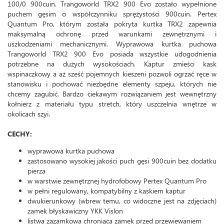
100/0 900cuin. Trangoworld TRX2 900 Evo zostało wypełnione
puchem gęsim o współczynniku sprężystości 900cuin. Pertex
Quantum Pro, którym została pokryta kurtka TRX2 zapewnia
maksymalną ochronę przed warunkami zewnętrznymi i
uszkodzeniami mechanicznymi. Wyprawowa kurtka puchowa
Trangoworld TRX2 900 Evo posiada wszystkie udogodnienia
potrzebne na dużych wysokościach. Kaptur zmieści kask
wspinaczkowy a aż sześć pojemnych kieszeni pozwoli ogrzać ręce w
stanowisku i pochować niezbędne elementy szpeju, których nie
chcemy zagubić. Bardzo ciekawym rozwiązaniem jest wewnętrzny
kołnierz z materiału typu stretch, który uszczelnia wnętrze w
okolicach szyi.
CECHY:
wyprawowa kurtka puchowa
zastosowano wysokiej jakości puch gęsi 900cuin bez dodatku
pierza
w warstwie zewnętrznej hydrofobowy Pertex Quantum Pro
w pełni regulowany, kompatybilny z kaskiem kaptur
dwukierunkowy (wbrew temu, co widoczne jest na zdjęciach)
zamek błyskawiczny YKK Vislon
listwa zazamkowa chroniąca zamek przed przewiewaniem