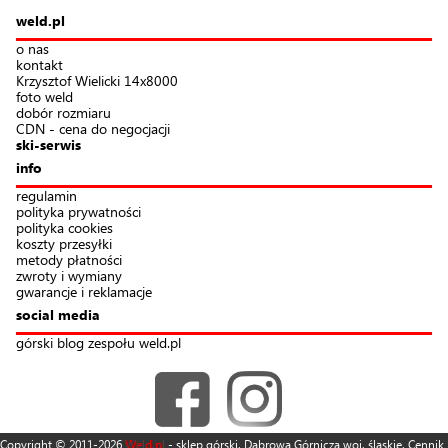
weld.pl
o nas
kontakt
Krzysztof Wielicki 14x8000
foto weld
dobór rozmiaru
CDN - cena do negocjacji
ski-serwis
info
regulamin
polityka prywatności
polityka cookies
koszty przesyłki
metody płatności
zwroty i wymiany
gwarancje i reklamacje
social media
górski blog zespołu weld.pl
Copyright © 2011-2026
Weld.pl
- sklep górski. Dąbrowa Górnicza woj. śląskie. Cennik