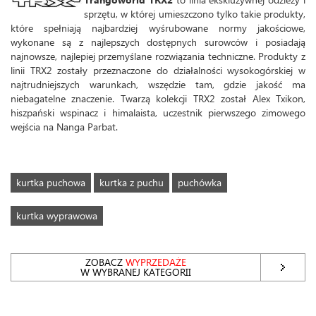
sprzętu, w której umieszczono tylko takie produkty,
które spełniają najbardziej wyśrubowane normy jakościowe,
wykonane są z najlepszych dostępnych surowców i posiadają
najnowsze, najlepiej przemyślane rozwiązania techniczne. Produkty z
linii TRX2 zostały przeznaczone do działalności wysokogórskiej w
najtrudniejszych warunkach, wszędzie tam, gdzie jakość ma
niebagatelne znaczenie. Twarzą kolekcji TRX2 został Alex Txikon,
hiszpański wspinacz i himalaista, uczestnik pierwszego zimowego
wejścia na Nanga Parbat.
kurtka puchowa
kurtka z puchu
puchówka
kurtka wyprawowa
ZOBACZ
WYPRZEDAŻE
W WYBRANEJ KATEGORII