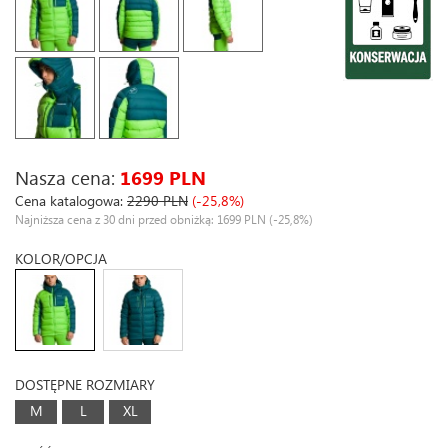
Nasza cena:
1699 PLN
Cena katalogowa:
2290 PLN
(-25,8%)
Najniższa cena z 30 dni przed obniżką: 1699 PLN
(-25,8%)
KOLOR/OPCJA
DOSTĘPNE ROZMIARY
M
L
XL