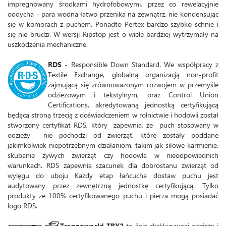
impregnowany środkami hydrofobowymi, przez co rewelacyjnie
oddycha - para wodna łatwo przenika na zewnątrz, nie kondensując
się w komorach z puchem. Ponadto Pertex bardzo szybko schnie i
się nie brudzi. W wersji Ripstop jest o wiele bardziej wytrzymały na
uszkodzenia mechaniczne.
RDS
- Responsible Down Standard. We współpracy z
Textile Exchange, globalną organizacją non-profit
zajmującą się zrównoważonym rozwojem w przemyśle
odzieżowym i tekstylnym, oraz Control Union
Certifications, akredytowaną jednostką certyfikującą
będącą stroną trzecią z doświadczeniem w rolnictwie i hodowli został
stworzony certyfikat RDS, który zapewnia, że ​​ puch stosowany w
odzieży nie pochodzi od zwierząt, które zostały poddane
jakimkolwiek niepotrzebnym działaniom, takim jak siłowe karmienie,
skubanie żywych zwierząt czy hodowla w nieodpowiednich
warunkach. RDS zapewnia szacunek dla dobrostanu zwierząt od
wylęgu do uboju Każdy etap łańcucha dostaw puchu jest
audytowany przez zewnętrzną jednostkę certyfikującą. Tylko
produkty ze 100% certyfikowanego puchu i pierza mogą posiadać
logo RDS.
Trangoworld TRX2
to linia ekskluzywnej odzieży i