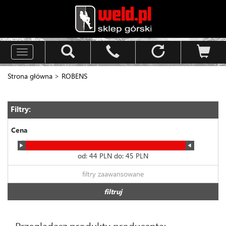
Toggle
navigation
Strona główna
>
ROBENS
Filtry:
Cena
od:
44
PLN do:
45
PLN
filtry zaawansowane
filtruj
Przeglądasz produkty producenta: