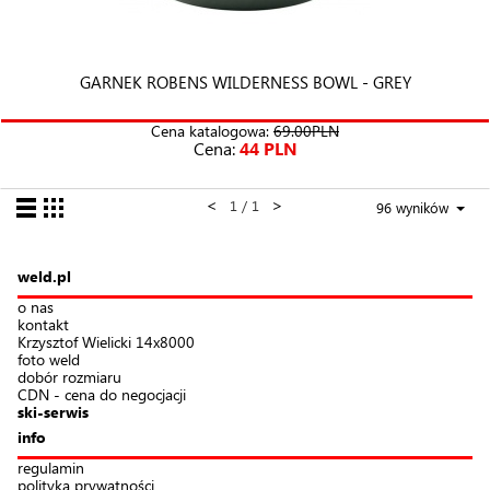
GARNEK ROBENS WILDERNESS BOWL - GREY
Cena katalogowa:
69.00PLN
Cena:
44 PLN
<
>
1 / 1
96 wyników
weld.pl
o nas
kontakt
Krzysztof Wielicki 14x8000
foto weld
dobór rozmiaru
CDN - cena do negocjacji
ski-serwis
info
regulamin
polityka prywatności