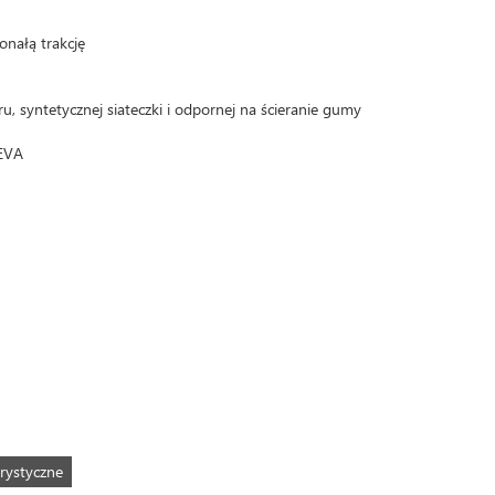
nałą trakcję
ru, syntetycznej siateczki i odpornej na ścieranie gumy
 EVA
rystyczne