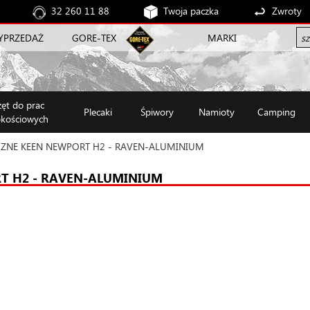
32 260 11 88
Twoja paczka
Zwroty
YPRZEDAŻ
GORE-TEX
MARKI
zęt do prac
Plecaki
Śpiwory
Namioty
Camping
kościowych
ZNE KEEN NEWPORT H2 - RAVEN-ALUMINIUM
T H2 - RAVEN-ALUMINIUM