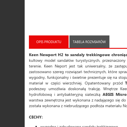
OPIS PRODUKTU
TABELA ROZMIARÓW
Keen Newport H2 to sandały trekkingowe chroniąc
kultowy model sandałów turystycznych, przeznaczony 
terenie. Keen Neport jest tak uniwersalny, że zast
zastosowano szereg rozwiązań technicznych, które spra
wygodny, funkcjonalny i świetnie prezentuje się na st
materiał w części wierzchniej. Opatentowany przód
podeszwy umożliwia doskonałą trakcję. Wnętrze Kee
hydrofobową i antybakteryjną siateczką
AEGIS Micro
warstwa zewnętrzna jest wykonana z nadającego się do m
została wykonana z niebrudzącego podłoża materiału N
CECHY:
wygodne i zabudowane sandały trekkingowe