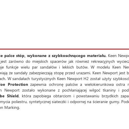
e palce stóp, wykonane z szybkoschnącego materiału.
Keen Newpo
jest zarówno do miejskich spacerów jak również rekreacyjnych wyciec
ępuje funkcje wielu par sandałów i lekkich butów. W modelu Keen Ne
wiają że sandały zabezpieczają stopę przed urazami. Keen Newport jest 
opach. W sandałach turystycznych Keen Newport H2 został użyty szybkos
Toe Protection
zapewnia ochronę palców a wielokierunkowa ostra r
n Newport zostało wykonane z pochłaniającej wilgoć tkaniny i pods
be Shield
, która zapobiega obtarciom i powstawaniu brzydkich zapa
ycia poliestru, syntetycznej siateczki i odpornej na ścieranie gumy. Po
on Marking.