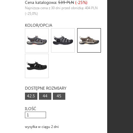
Cena katalogowa:
539 PLN
(-25%)
Najniższa cena z 30 dni przed obniżką: 404 PLN
(-25,0%)
KOLOR/OPCJA
DOSTĘPNE ROZMIARY
42.5
44
45
ILOŚĆ
wysyłka w ciągu 2 dni