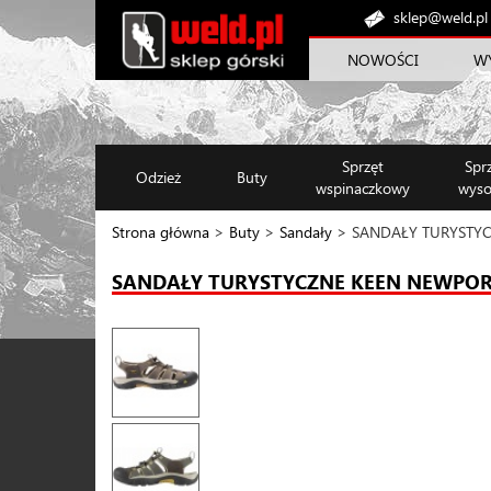
sklep@weld.pl
NOWOŚCI
W
Sprzęt
Spr
Odzież
Buty
wspinaczkowy
wyso
Strona główna
>
Buty
>
Sandały
> SANDAŁY TURYSTYC
SANDAŁY TURYSTYCZNE KEEN NEWPOR