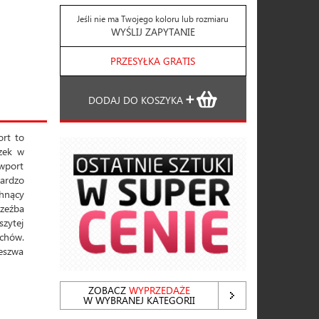
Jeśli nie ma Twojego koloru lub rozmiaru
WYŚLIJ ZAPYTANIE
PRZESYŁKA GRATIS
DODAJ DO KOSZYKA
rt to
zek w
wport
bardzo
chnący
zeźba
zytej
chów.
deszwa
ZOBACZ
WYPRZEDAŻE
W WYBRANEJ KATEGORII