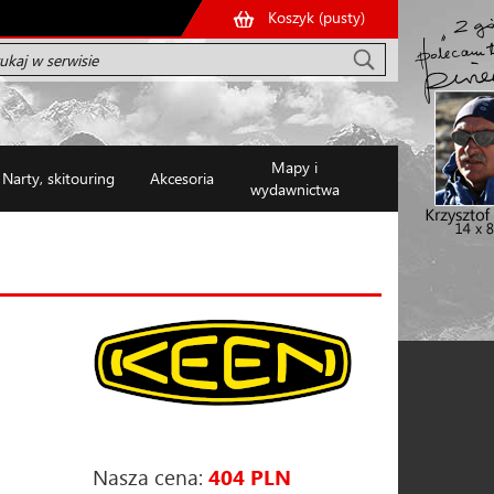
Koszyk (
pusty
)
Mapy i
Narty, skitouring
Akcesoria
wydawnictwa
Nasza cena:
404 PLN