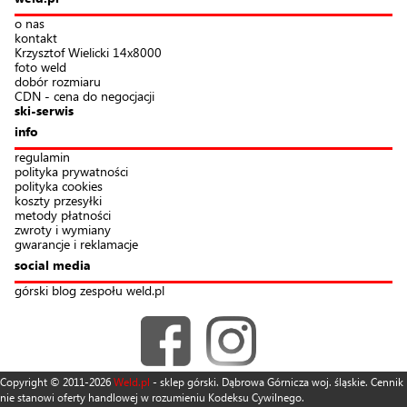
o nas
kontakt
Krzysztof Wielicki 14x8000
foto weld
dobór rozmiaru
CDN - cena do negocjacji
ski-serwis
info
regulamin
polityka prywatności
polityka cookies
koszty przesyłki
metody płatności
zwroty i wymiany
gwarancje i reklamacje
social media
górski blog zespołu weld.pl
Copyright © 2011-2026
Weld.pl
- sklep górski. Dąbrowa Górnicza woj. śląskie. Cennik
nie stanowi oferty handlowej w rozumieniu Kodeksu Cywilnego.