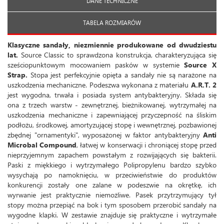
DANE TECHNICZNE
TABELA ROZMIARÓW
Klasyczne sandały, niezmiennie produkowane od dwudziestu
lat.
Source Classic to sprawdzona konstrukcja, charakteryzująca się
sześciopunktowym mocowaniem pasków w systemie
Source X
Strap.
Stopa jest perfekcyjnie opięta a sandały nie są narażone na
uszkodzenia mechaniczne. Podeszwa wykonana z materiału
A.R.T. 2
jest wygodna, trwała i posiada system antybakteryjny. Składa się
ona z trzech warstw - zewnętrznej, bieżnikowanej, wytrzymałej na
uszkodzenia mechaniczne i zapewniającej przyczepność na śliskim
podłożu, środkowej, amortyzującej stopę i wewnętrznej, pozbawionej
zbędnej "ornamentyki", wyposażonej w faktor antybakteryjny
Anti
Microbal Compound
, łatwej w konserwacji i chroniącej stopę przed
nieprzyjemnym zapachem powstałym z rozwijających się bakterii.
Paski z miękkiego i wytrzymałego Polipropylenu bardzo szybko
wysychają po namoknięciu, w przeciwieństwie do produktów
konkurencji zostały one zalane w podeszwie na okrętkę, ich
wyrwanie jest praktycznie niemożliwe. Pasek przytrzymujący tył
stopy można przepiąć na bok i tym sposobem przerobić sandały na
wygodne klapki. W zestawie znajduje się praktyczne i wytrzymałe