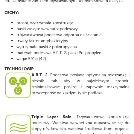
etui zamykane zamkiem błyskawicznym. Jednym słowem Klasyka...
CECHY:
prosta, wytrzymała konstrukcja
paski zaszyte wewnątrz podeszwy
trójwarstwowa podeszwa odporna na ścieranie
trwały faktor antybakteryjny
wytrzymałe paski z polipropylenu
materiał: podeszwa A.R.T. 2, paski Polipropylen
waga: 591g (42)
TECHNOLOGIE:
A.R.T. 2
: Podeszwa posiada optymalną mieszankę i
bieżnik, tak aby w największym stopniu
zminimalizować poślizg i zapewnić maksymalną
przyczepność na każdym typie podłoża.
Triple Layer Sole
: Trzywarstwowa konstrukcja
podeszwy. Warstwa wewnętrzna dopasowuje się do
stopy użytkownika, warstwa środkowa tłumi drgania,