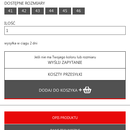
DOSTĘPNE ROZMIARY
41
42
43
44
45
46
ILOŚĆ
wysyłka w ciągu 2 dni
Jeśli nie ma Twojego koloru lub rozmiaru
WYŚLIJ ZAPYTANIE
KOSZTY PRZESYŁKI
DODAJ DO KOSZYKA
OPIS PRODUKTU