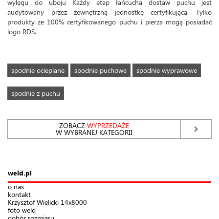
wylęgu do uboju Każdy etap łańcucha dostaw puchu jest
audytowany przez zewnętrzną jednostkę certyfikującą. Tylko
produkty ze 100% certyfikowanego puchu i pierza mogą posiadać
logo RDS.
spodnie ocieplane
spodnie puchowe
spodnie wyprawowe
spodnie z puchu
ZOBACZ
WYPRZEDAŻE
W WYBRANEJ KATEGORII
weld.pl
o nas
kontakt
Krzysztof Wielicki 14x8000
foto weld
dobór rozmiaru