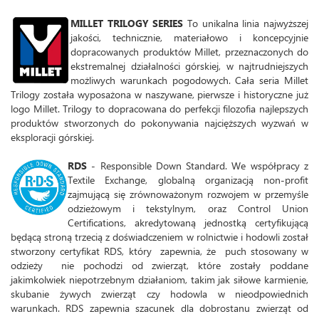
MILLET TRILOGY SERIES
To unikalna linia najwyższej
jakości, technicznie, materiałowo i koncepcyjnie
dopracowanych produktów Millet, przeznaczonych do
ekstremalnej działalności górskiej, w najtrudniejszych
możliwych warunkach pogodowych. Cała seria Millet
Trilogy została wyposażona w naszywane, pierwsze i historyczne już
logo Millet. Trilogy to dopracowana do perfekcji filozofia najlepszych
produktów stworzonych do pokonywania najcięższych wyzwań w
eksploracji górskiej.
RDS
- Responsible Down Standard. We współpracy z
Textile Exchange, globalną organizacją non-profit
zajmującą się zrównoważonym rozwojem w przemyśle
odzieżowym i tekstylnym, oraz Control Union
Certifications, akredytowaną jednostką certyfikującą
będącą stroną trzecią z doświadczeniem w rolnictwie i hodowli został
stworzony certyfikat RDS, który zapewnia, że ​​ puch stosowany w
odzieży nie pochodzi od zwierząt, które zostały poddane
jakimkolwiek niepotrzebnym działaniom, takim jak siłowe karmienie,
skubanie żywych zwierząt czy hodowla w nieodpowiednich
warunkach. RDS zapewnia szacunek dla dobrostanu zwierząt od