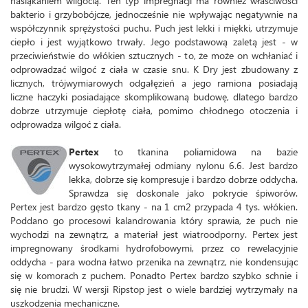
nasiąkaniem wilgocią. Ten typ impregnacji ma również właściwości
bakterio i grzybobójcze, jednocześnie nie wpływając negatywnie na
współczynnik sprężystości puchu. Puch jest lekki i miękki, utrzymuje
ciepło i jest wyjątkowo trwały. Jego podstawową zaletą jest - w
przeciwieństwie do włókien sztucznych - to, że może on wchłaniać i
odprowadzać wilgoć z ciała w czasie snu. K Dry jest zbudowany z
licznych, trójwymiarowych odgałęzień a jego ramiona posiadają
liczne haczyki posiadające skomplikowaną budowę, dlatego bardzo
dobrze utrzymuje ciepłotę ciała, pomimo chłodnego otoczenia i
odprowadza wilgoć z ciała.
Pertex
to tkanina poliamidowa na bazie
wysokowytrzymałej odmiany nylonu 6.6. Jest bardzo
lekka, dobrze się kompresuje i bardzo dobrze oddycha.
Sprawdza się doskonale jako pokrycie śpiworów.
Pertex jest bardzo gęsto tkany - na 1 cm2 przypada 4 tys. włókien.
Poddano go procesowi kalandrowania który sprawia, że puch nie
wychodzi na zewnątrz, a materiał jest wiatroodporny. Pertex jest
impregnowany środkami hydrofobowymi, przez co rewelacyjnie
oddycha - para wodna łatwo przenika na zewnątrz, nie kondensując
się w komorach z puchem. Ponadto Pertex bardzo szybko schnie i
się nie brudzi. W wersji Ripstop jest o wiele bardziej wytrzymały na
uszkodzenia mechaniczne.