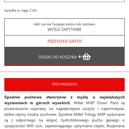
wysyłka w ciągu 2 dni
Jeśli nie ma Twojego koloru lub rozmiaru
WYŚLIJ ZAPYTANIE
PRZESYŁKA GRATIS
DODAJ DO KOSZYKA
OPIS PRODUKTU
Spodnie puchowe stworzone z myślą o największych
wyzwaniach w górach wysokich.
Millet MXP Down Pant są
przeznaczone wyprawy na najpiękniejsze szczyty i najzimniejsze,
dzikie rejony świata, puchowe. Spodnie Millet Trilogy MXP wykonane
są z odpornego na wilgoć, hydrofobowego puchu gęsiego o
sprężystości 800 cuin, zapewniającego optymalne ciepło. Rozpinane