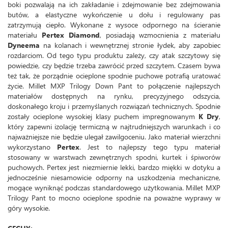
boki pozwalają na ich zakładanie i zdejmowanie bez zdejmowania
butów, a elastyczne wykończenie u dołu i regulowany pas
zatrzymują ciepło. Wykonane z wysoce odpornego na ścieranie
materiału
Pertex Diamond
, posiadają wzmocnienia z materiału
Dyneema
na kolanach i wewnętrznej stronie łydek, aby zapobiec
rozdarciom. Od tego typu produktu zależy, czy atak szczytowy się
powiedzie, czy będzie trzeba zawrócić przed szczytem. Czasem bywa
też tak, że porządnie ocieplone spodnie puchowe potrafią uratować
życie. Millet MXP Trilogy Down Pant to połączenie najlepszych
materiałów dostępnych na rynku, precyzyjnego odszycia,
doskonałego kroju i przemyślanych rozwiązań technicznych. Spodnie
zostały ocieplone wysokiej klasy puchem impregnowanym
K Dry
,
który zapewni izolację termiczną w najtrudniejszych warunkach i co
najważniejsze nie będzie ulegał zawilgoceniu. Jako materiał wierzchni
wykorzystano
Pertex
. Jest to najlepszy tego typu materiał
stosowany w warstwach zewnętrznych spodni, kurtek i śpiworów
puchowych. Pertex jest niezmiernie lekki, bardzo miękki w dotyku a
jednocześnie niesamowicie odporny na uszkodzenia mechaniczne,
mogące wyniknąć podczas standardowego użytkowania. Millet MXP
Trilogy Pant to mocno ocieplone spodnie na poważne wyprawy w
góry wysokie.