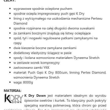
CECHY:
wyprawowe spodnie ocieplone puchem
spodnie ociepla impregnowany puch gęsi K Dry
lining z wytrzymałego na uszkodzenia mechaniczne Pertexu
Diamond
spodnie rozpinane na całej długości dwoma suwakami
za zamkami bocznymi znajdują się listwy ocieplające
spód, tył i nogawki regulowane patkami zamykanymi na
rzepy
dwie kieszenie boczne zamykane zamkami
dodatkowy elastyczny ściągacz w pasie
spody i kolana wzmocnione materiałem Dyneema Stretch
w zestawie worek kompresyjny
zastosowano zamki YKK
materiał: Puch Gęsi K Dry 800cuin, linning Pertex Diamond,
wzmocnienia Dyneema Stretch
waga: 8000g
MATERIAŁ:
K Dry Down
jest materiałem idealnym do wyrobu
śpiworów swetrów i kurtek. To klasyczny puch pokryty
specjalną warstwą polimerową, która chroni go przed