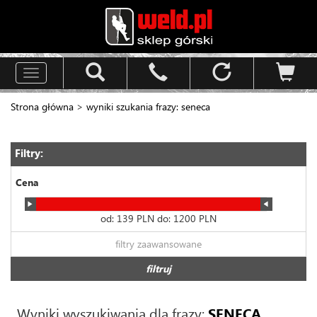
Toggle
navigation
Strona główna
>
wyniki szukania frazy: seneca
Filtry:
Cena
od:
139
PLN do:
1200
PLN
filtry zaawansowane
filtruj
Wyniki wyszukiwania dla frazy:
SENECA