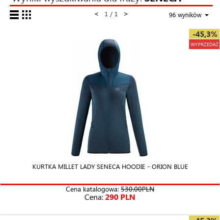
<
>
1 / 1
96 wyników
-45,3%
WYPRZEDAŻ
KURTKA MILLET LADY SENECA HOODIE - ORION BLUE
Cena katalogowa:
530.00PLN
Cena:
290 PLN