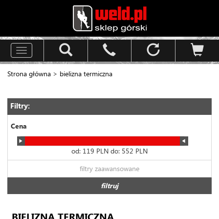
Toggle
navigation
Strona główna
>
bielizna termiczna
Filtry:
Cena
od:
119
PLN do:
552
PLN
filtry zaawansowane
filtruj
BIELIZNA TERMICZNA