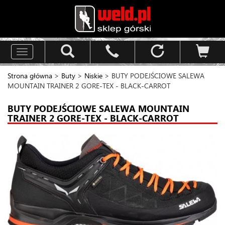
Toggle
navigation
Strona główna
>
Buty
>
Niskie
> BUTY PODEJŚCIOWE SALEWA
MOUNTAIN TRAINER 2 GORE-TEX - BLACK-CARROT
BUTY PODEJŚCIOWE SALEWA MOUNTAIN
TRAINER 2 GORE-TEX - BLACK-CARROT