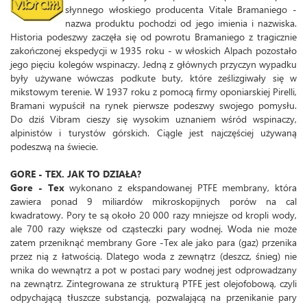
słynnego włoskiego producenta Vitale Bramaniego -
nazwa produktu pochodzi od jego imienia i nazwiska.
Historia podeszwy zaczęła się od powrotu Bramaniego z tragicznie
zakończonej ekspedycji w 1935 roku - w włoskich Alpach pozostało
jego pięciu kolegów wspinaczy. Jedną z głównych przyczyn wypadku
były używane wówczas podkute buty, które ześlizgiwały się w
mikstowym terenie. W 1937 roku z pomocą firmy oponiarskiej Pirelli,
Bramani wypuścił na rynek pierwsze podeszwy swojego pomysłu.
Do dziś Vibram cieszy się wysokim uznaniem wśród wspinaczy,
alpinistów i turystów górskich. Ciągle jest najczęściej używaną
podeszwą na świecie.
GORE - TEX. JAK TO DZIAŁA?
Gore - Tex
wykonano z ekspandowanej PTFE membrany, która
zawiera ponad 9 miliardów mikroskopijnych porów na cal
kwadratowy. Pory te są około 20 000 razy mniejsze od kropli wody,
ale 700 razy większe od cząsteczki pary wodnej. Woda nie może
zatem przeniknąć membrany Gore -Tex ale jako para (gaz) przenika
przez nią z łatwością. Dlatego woda z zewnątrz (deszcz, śnieg) nie
wnika do wewnątrz a pot w postaci pary wodnej jest odprowadzany
na zewnątrz. Zintegrowana ze strukturą PTFE jest olejofobową, czyli
odpychającą tłuszcze substancją, pozwalającą na przenikanie pary