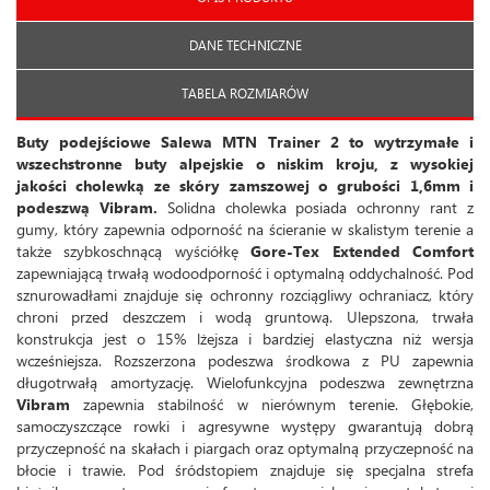
DANE TECHNICZNE
TABELA ROZMIARÓW
Buty podejściowe Salewa MTN Trainer 2 to wytrzymałe i
wszechstronne buty alpejskie o niskim kroju, z wysokiej
jakości cholewką ze skóry zamszowej o grubości 1,6mm i
podeszwą Vibram.
Solidna cholewka posiada ochronny rant z
gumy, który zapewnia odporność na ścieranie w skalistym terenie a
także szybkoschnącą wyściółkę
Gore-Tex Extended Comfort
zapewniającą trwałą wodoodporność i optymalną oddychalność. Pod
sznurowadłami znajduje się ochronny rozciągliwy ochraniacz, który
chroni przed deszczem i wodą gruntową. Ulepszona, trwała
konstrukcja jest o 15% lżejsza i bardziej elastyczna niż wersja
wcześniejsza. Rozszerzona podeszwa środkowa z PU zapewnia
długotrwałą amortyzację. Wielofunkcyjna podeszwa zewnętrzna
Vibram
zapewnia stabilność w nierównym terenie. Głębokie,
samoczyszczące rowki i agresywne występy gwarantują dobrą
przyczepność na skałach i piargach oraz optymalną przyczepność na
błocie i trawie. Pod śródstopiem znajduje się specjalna strefa