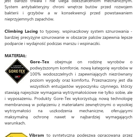
jest bardzo trwała i nie ulega odkształceniom mechanicznym.
System antybakteryjny chroni wnętrze butów przed rozwojem
bakterii i grzybów a w konsekwencji przed powstawaniem
nieprzyjemnych zapachów.
Climbing Lacing
to typowy, wspinaczkowy system sznurowania -
bardziej precyzyjne sznurowanie w obszarze palców zapewnia lepsze
podparcie i wydajność podczas marszu i wspinaczki.
MATERIAŁ:
Gore-Tex
obejmuje on rodzinę wyrobów o
podwyższonym komforcie, nową kategorię wyrobów w
100% wodoszczelnych i zapewniających niezrównany
poziom wygody oraz komfortu. Przeznaczony jest dla
wszystkich entuzjastów wypoczynku czynnego, którzy
stawiają najwyższe wymagania wytrzymałościowe nie tylko sobie, ale
i wyposażeniu. Produkty Gore-Tex wykorzystują nową technologię
membranową w połączeniu z materiałami zewnętrznymi o wysokiej
wytrzymałości na uszkodzenia mechaniczne, oferującymi
maksymalną ochronę nawet w najbardziej wymagających
warunkach.
Vibram
to syntetyczna podeszwa opracowana przez