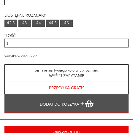
DOSTĘPNE ROZMIARY
42.5
43
44
44.5
46
ILOŚĆ
wysyłka w ciągu 2 dni
Jeśli nie ma Twojego koloru lub rozmiaru
WYŚLIJ ZAPYTANIE
PRZESYŁKA GRATIS
DODAJ DO KOSZYKA
OPIS PRODUKTU