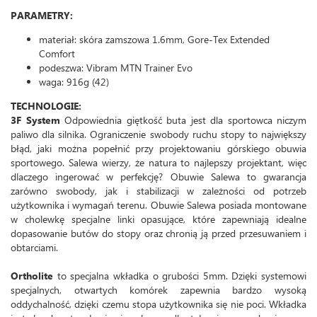
PARAMETRY:
materiał: skóra zamszowa 1.6mm, Gore-Tex Extended
Comfort
podeszwa: Vibram MTN Trainer Evo
waga: 916g (42)
TECHNOLOGIE:
3F System
Odpowiednia giętkość buta jest dla sportowca niczym
paliwo dla silnika. Ograniczenie swobody ruchu stopy to największy
błąd, jaki można popełnić przy projektowaniu górskiego obuwia
sportowego. Salewa wierzy, że natura to najlepszy projektant, więc
dlaczego ingerować w perfekcję? Obuwie Salewa to gwarancja
zarówno swobody, jak i stabilizacji w zależności od potrzeb
użytkownika i wymagań terenu. Obuwie Salewa posiada montowane
w cholewkę specjalne linki opasujące, które zapewniają idealne
dopasowanie butów do stopy oraz chronią ją przed przesuwaniem i
obtarciami.
Ortholite
to specjalna wkładka o grubości 5mm. Dzięki systemowi
specjalnych, otwartych komórek zapewnia bardzo wysoką
oddychalność, dzięki czemu stopa użytkownika się nie poci. Wkładka