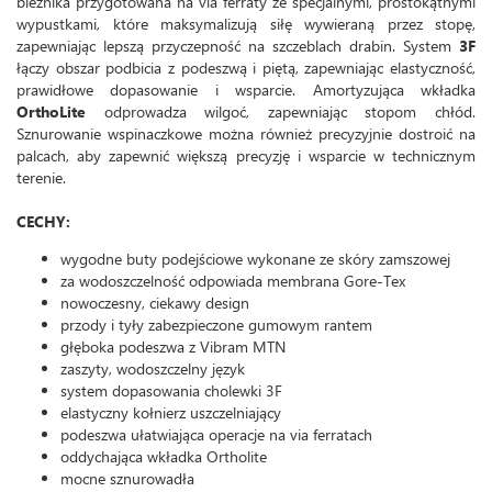
bieżnika przygotowana na via ferraty ze specjalnymi, prostokątnymi
wypustkami, które maksymalizują siłę wywieraną przez stopę,
zapewniając lepszą przyczepność na szczeblach drabin. System
3F
łączy obszar podbicia z podeszwą i piętą, zapewniając elastyczność,
prawidłowe dopasowanie i wsparcie. Amortyzująca wkładka
OrthoLite
odprowadza wilgoć, zapewniając stopom chłód.
Sznurowanie wspinaczkowe można również precyzyjnie dostroić na
palcach, aby zapewnić większą precyzję i wsparcie w technicznym
terenie.
CECHY:
wygodne buty podejściowe wykonane ze skóry zamszowej
za wodoszczelność odpowiada membrana Gore-Tex
nowoczesny, ciekawy design
przody i tyły zabezpieczone gumowym rantem
głęboka podeszwa z Vibram MTN
zaszyty, wodoszczelny język
system dopasowania cholewki 3F
elastyczny kołnierz uszczelniający
podeszwa ułatwiająca operacje na via ferratach
oddychająca wkładka Ortholite
mocne sznurowadła