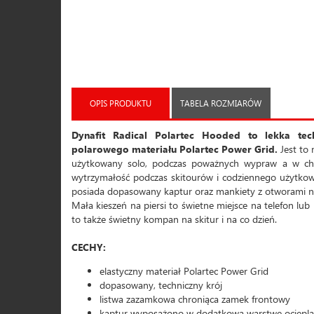
OPIS PRODUKTU
TABELA ROZMIARÓW
Dynafit Radical Polartec Hooded to lekka t
polarowego materiału Polartec Power Grid.
Jest to 
użytkowany solo, podczas poważnych wypraw a w chłod
wytrzymałość podczas skitourów i codziennego użytkowa
posiada dopasowany kaptur oraz mankiety z otworami n
Mała kieszeń na piersi to świetne miejsce na telefon lu
to także świetny kompan na skitur i na co dzień.
CECHY:
elastyczny materiał Polartec Power Grid
dopasowany, techniczny krój
listwa zazamkowa chroniąca zamek frontowy
kaptur wyposażono w dodatkową warstwę ociepla