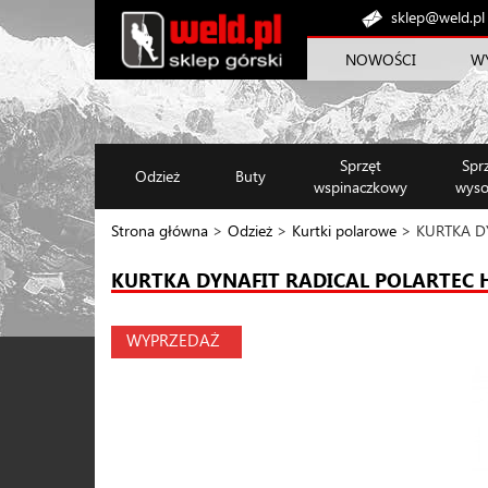
sklep@weld.pl
NOWOŚCI
W
Sprzęt
Spr
Odzież
Buty
wspinaczkowy
wyso
Strona główna
>
Odzież
>
Kurtki polarowe
> KURTKA D
KURTKA DYNAFIT RADICAL POLARTEC 
WYPRZEDAŻ