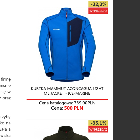
-32,3%
WYPRZEDAŻ
 firmę
ześnie
KURTKA MAMMUT ACONCAGUA LIGHT
 się w
ML JACKET - ICE-MARINE
y oraz
Cena katalogowa:
739.00PLN
Cena:
500 PLN
rzyby
-35,1%
lko na
wała a
WYPRZEDAŻ
owiska