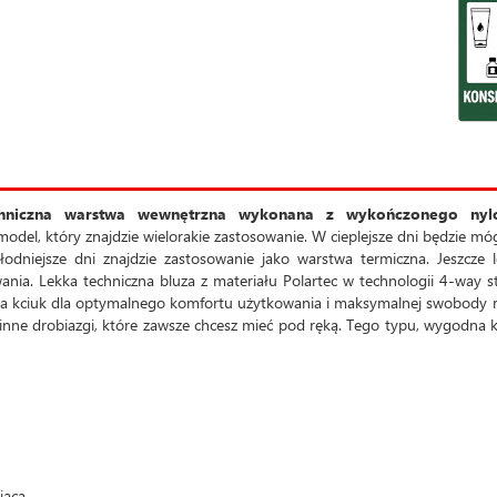
echniczna warstwa wewnętrzna wykonana z wykończonego ny
model, który znajdzie wielorakie zastosowanie. W cieplejsze dni będzie mó
niejsze dni znajdzie zastosowanie jako warstwa termiczna. Jeszcze l
nia. Lekka techniczna bluza z materiału Polartec w technologii 4-way s
a kciuk dla optymalnego komfortu użytkowania i maksymalnej swobody 
b inne drobiazgi, które zawsze chcesz mieć pod ręką. Tego typu, wygodna 
jącą