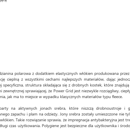
dzianina polarowa z dodatkiem elastycznych włókien produkowana przez
cję cieplną z wszystkimi cechami najlepszych materiałów, dając jednoc
specyficzna, struktura składająca się z drobnych kostek, które znajdują
 zewnętrznej sprawiającej, że Power Grid jest niezwykle rozciągliwy, ciepł
ia, jak ma to miejsce w wypadku klasycznych materiałów typu fleece.
arty na aktywnych jonach srebra, które niszczą drobnoustroje i g
ego zapachu i plam na odzieży. Jony srebra zostały umieszczone nie ty
włókien. Takie rozwiązanie sprawia, że impregnacja antybakteryjna jest tr
ługi czas użytkowania. Polygiene jest bezpieczne dla użytkownika i środ