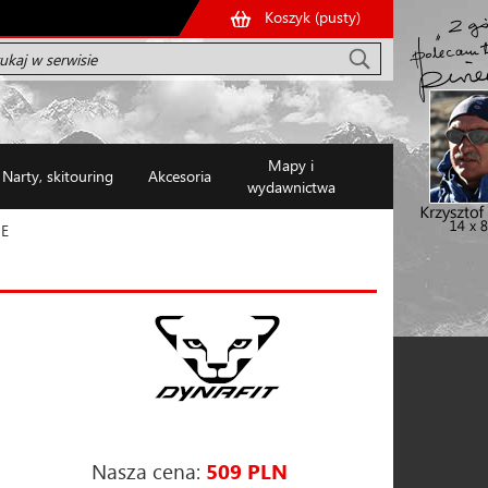
Koszyk (
pusty
)
Mapy i
Narty, skitouring
Akcesoria
wydawnictwa
UE
Nasza cena:
509 PLN