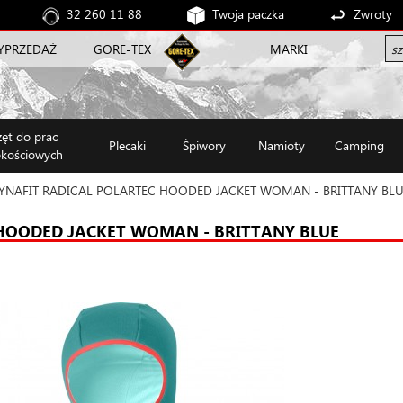
32 260 11 88
Twoja paczka
Zwroty
YPRZEDAŻ
GORE-TEX
MARKI
zęt do prac
Plecaki
Śpiwory
Namioty
Camping
kościowych
YNAFIT RADICAL POLARTEC HOODED JACKET WOMAN - BRITTANY BL
HOODED JACKET WOMAN - BRITTANY BLUE