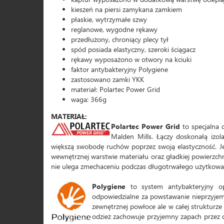
kieszeń na piersi zamykana zamkiem
płaskie, wytrzymałe szwy
reglanowe, wygodne rękawy
przedłużony, chroniący plecy tył
spód posiada elastyczny, szeroki ściągacz
rękawy wyposażono w otwory na kciuki
faktor antybakteryjny Polygiene
zastosowano zamki YKK
materiał: Polartec Power Grid
waga: 366g
MATERIAŁ:
Polartec Power Grid
to specjalna 
Malden Mills. Łączy doskonałą izola
większą swobodę ruchów poprzez swoją elastyczność. Jej 
wewnętrznej warstwie materiału oraz gładkiej powierzchni
nie ulega zmechaceniu podczas długotrwałego użytkowan
Polygiene
to system antybakteryjny op
odpowiedzialne za powstawanie nieprzyjemn
zewnętrznej powłoce ale w całej strukturze 
odzież zachowuje przyjemny zapach przez d