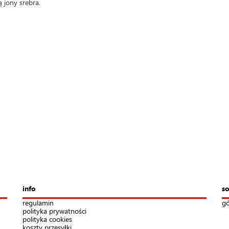
 jony srebra.
info
so
regulamin
gó
polityka prywatności
polityka cookies
koszty przesyłki