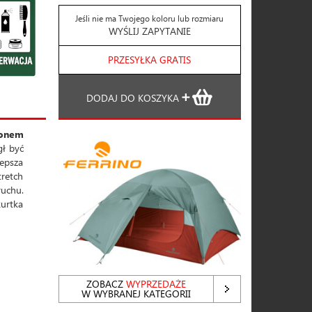
Jeśli nie ma Twojego koloru lub rozmiaru
WYŚLIJ ZAPYTANIE
PRZESYŁKA GRATIS
DODAJ DO KOSZYKA
lonem
gł być
epsza
tretch
ruchu.
kurtka
ZOBACZ
WYPRZEDAŻE
W WYBRANEJ KATEGORII