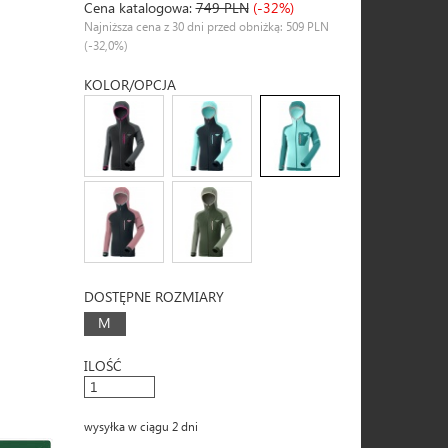
Cena katalogowa:
749 PLN
(-32%)
Najniższa cena z 30 dni przed obniżką: 509 PLN
(-32,0%)
KOLOR/OPCJA
DOSTĘPNE ROZMIARY
M
ILOŚĆ
wysyłka w ciągu 2 dni