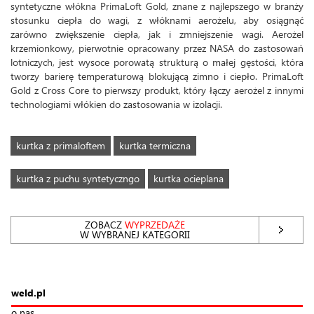
syntetyczne włókna PrimaLoft Gold, znane z najlepszego w branży
stosunku ciepła do wagi, z włóknami aerożelu, aby osiągnąć
zarówno zwiększenie ciepła, jak i zmniejszenie wagi. Aerożel
krzemionkowy, pierwotnie opracowany przez NASA do zastosowań
lotniczych, jest wysoce porowatą strukturą o małej gęstości, która
tworzy barierę temperaturową blokującą zimno i ciepło. PrimaLoft
Gold z Cross Core to pierwszy produkt, który łączy aerożel z innymi
technologiami włókien do zastosowania w izolacji.
kurtka z primaloftem
kurtka termiczna
kurtka z puchu syntetyczngo
kurtka ocieplana
ZOBACZ
WYPRZEDAŻE
W WYBRANEJ KATEGORII
weld.pl
o nas