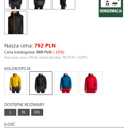
Nasza cena:
792 PLN
Cena katalogowa:
880 PLN
(-10%)
Najniższa cena z 30 dni przed obniżką: 792 PLN
(-10,0%)
KOLOR/OPCJA
DOSTĘPNE ROZMIARY
L
XL
XXL
ILOŚĆ