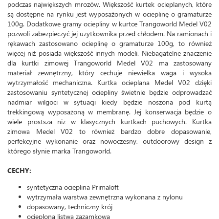
podczas największych mrozów. Większość kurtek ocieplanych, które
są dostępne na rynku jest wyposażonych w ocieplinę o gramaturze
100g. Dodatkowe gramy ociepliny w kurtce Trangoworld Medel V02
pozwoli zabezpieczyć jej użytkownika przed chłodem. Na ramionach i
rękawach zastosowano ocieplinę o gramaturze 100g, to również
więcej niż posiada większość innych modeli. Niebagatelne znaczenie
dla kurtki zimowej Trangoworld Medel V02 ma zastosowany
materiał zewnętrzny, który cechuje niewielka waga i wysoka
wytrzymałość mechaniczna. Kurtka ocieplana Medel V02 dzięki
zastosowaniu syntetycznej ociepliny świetnie będzie odprowadzać
nadmiar wilgoci w sytuacji kiedy będzie noszona pod kurtą
trekkingową wyposażoną w membranę. Jej konserwacja będzie o
wiele prostsza niż w klasycznych kurtkach puchowych. Kurtka
zimowa Medel V02 to również bardzo dobre dopasowanie,
perfekcyjne wykonanie oraz nowoczesny, outdoorowy design z
którego słynie marka Trangoworld.
CECHY:
syntetyczna ocieplina Primaloft
wytrzymała warstwa zewnętrzna wykonana z nylonu
dopasowany, techniczny krój
ocieplona listwa zazamkowa