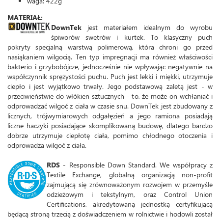
waga: 422g
MATERIAŁ:
DownTek
jest materiałem idealnym do wyrobu
śpiworów swetrów i kurtek. To klasyczny puch
pokryty specjalną warstwą polimerową, która chroni go przed
nasiąkaniem wilgocią. Ten typ impregnacji ma również właściwości
bakterio i grzybobójcze, jednocześnie nie wpływając negatywnie na
współczynnik sprężystości puchu. Puch jest lekki i miękki, utrzymuje
ciepło i jest wyjątkowo trwały. Jego podstawową zaletą jest - w
przeciwieństwie do włókien sztucznych - to, że może on wchłaniać i
odprowadzać wilgoć z ciała w czasie snu. DownTek jest zbudowany z
licznych, trójwymiarowych odgałęzień a jego ramiona posiadają
liczne haczyki posiadające skomplikowaną budowę, dlatego bardzo
dobrze utrzymuje ciepłotę ciała, pomimo chłodnego otoczenia i
odprowadza wilgoć z ciała.
RDS
- Responsible Down Standard. We współpracy z
Textile Exchange, globalną organizacją non-profit
zajmującą się zrównoważonym rozwojem w przemyśle
odzieżowym i tekstylnym, oraz Control Union
Certifications, akredytowaną jednostką certyfikującą
będącą stroną trzecią z doświadczeniem w rolnictwie i hodowli został