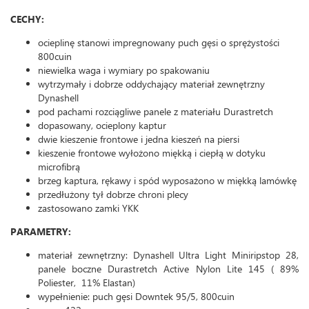
CECHY:
ocieplinę stanowi impregnowany puch gęsi o sprężystości
800cuin
niewielka waga i wymiary po spakowaniu
wytrzymały i dobrze oddychający materiał zewnętrzny
Dynashell
pod pachami rozciągliwe panele z materiału Durastretch
dopasowany, ocieplony kaptur
dwie kieszenie frontowe i jedna kieszeń na piersi
kieszenie frontowe wyłożono miękką i ciepłą w dotyku
microfibrą
brzeg kaptura, rękawy i spód wyposażono w miękką lamówkę
przedłużony tył dobrze chroni plecy
zastosowano zamki YKK
PARAMETRY:
materiał zewnętrzny: Dynashell Ultra Light Miniripstop 28,
panele boczne Durastretch Active Nylon Lite 145 ( 89%
Poliester, 11% Elastan)
wypełnienie: puch gęsi Downtek 95/5, 800cuin