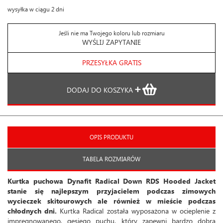
wysyłka w ciągu 2 dni
Jeśli nie ma Twojego koloru lub rozmiaru
WYŚLIJ ZAPYTANIE
PRZESYŁKA GRATIS
DODAJ DO KOSZYKA
OPIS PRODUKTU
TABELA ROZMIARÓW
Kurtka puchowa Dynafit Radical Down RDS Hooded Jacket
stanie się najlepszym przyjacielem podczas zimowych
wycieczek skitourowych ale również w mieście podczas
chłodnych dni.
Kurtka Radical została wyposażona w ocieplenie z
impregnowanego, gęsiego puchu, który zapewni bardzo dobrą