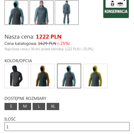
Nasza cena:
1222 PLN
Cena katalogowa:
1629 PLN
(-25%)
Najniższa cena z 30 dni przed obniżką: 1222 PLN
(-25,0%)
KOLOR/OPCJA
DOSTĘPNE ROZMIARY
S
M
L
XL
ILOŚĆ