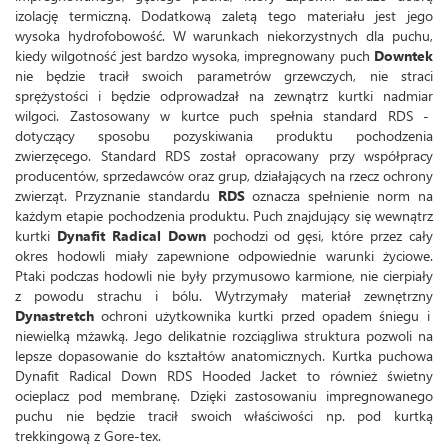
izolację termiczną. Dodatkową zaletą tego materiału jest jego
wysoka hydrofobowość. W warunkach niekorzystnych dla puchu,
kiedy wilgotność jest bardzo wysoka, impregnowany puch
Downtek
nie będzie tracił swoich parametrów grzewczych, nie straci
sprężystości i będzie odprowadzał na zewnątrz kurtki nadmiar
wilgoci. Zastosowany w kurtce puch spełnia standard RDS -
dotyczący sposobu pozyskiwania produktu pochodzenia
zwierzęcego. Standard RDS został opracowany przy współpracy
producentów, sprzedawców oraz grup, działających na rzecz ochrony
zwierząt. Przyznanie standardu
RDS
oznacza spełnienie norm na
każdym etapie pochodzenia produktu. Puch znajdujący się wewnątrz
kurtki
Dynafit Radical Down
pochodzi od gęsi, które przez cały
okres hodowli miały zapewnione odpowiednie warunki życiowe.
Ptaki podczas hodowli nie były przymusowo karmione, nie cierpiały
z powodu strachu i bólu. Wytrzymały materiał zewnętrzny
Dynastretch
ochroni użytkownika kurtki przed opadem śniegu i
niewielką mżawką. Jego delikatnie rozciągliwa struktura pozwoli na
lepsze dopasowanie do kształtów anatomicznych. Kurtka puchowa
Dynafit Radical Down RDS Hooded Jacket to również świetny
ocieplacz pod membranę. Dzięki zastosowaniu impregnowanego
puchu nie będzie tracił swoich właściwości np. pod kurtką
trekkingową z Gore-tex.