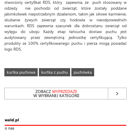
stworzony certyfikat RDS, który zapewnia, że ​​ puch stosowany w
odzieży nie pochodzi od zwierząt, które zostały poddane
jakimkolwiek niepotrzebnym działaniom, takim jak siłowe karmienie,
skubanie żywych zwierząt czy hodowla w nieodpowiednich
warunkach. RDS zapewnia szacunek dla dobrostanu zwierząt od
wylęgu do uboju Każdy etap łańcucha dostaw puchu jest
audytowany przez zewnętrzną jednostkę certyfikującą. Tylko
produkty ze 100% certyfikowanego puchu i pierza mogą posiadać
logo RDS.
kurtka puchowa
kurtka z puchu
puchówka
ZOBACZ
WYPRZEDAŻE
W WYBRANEJ KATEGORII
weld.pl
o nas