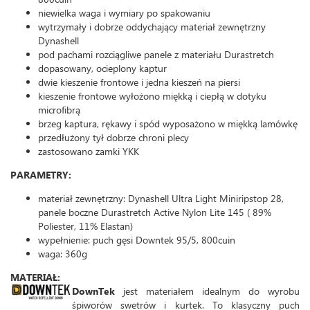
niewielka waga i wymiary po spakowaniu
wytrzymały i dobrze oddychający materiał zewnętrzny
Dynashell
pod pachami rozciągliwe panele z materiału Durastretch
dopasowany, ocieplony kaptur
dwie kieszenie frontowe i jedna kieszeń na piersi
kieszenie frontowe wyłożono miękką i ciepłą w dotyku
microfibrą
brzeg kaptura, rękawy i spód wyposażono w miękką lamówkę
przedłużony tył dobrze chroni plecy
zastosowano zamki YKK
PARAMETRY:
materiał zewnętrzny: Dynashell Ultra Light Miniripstop 28,
panele boczne Durastretch Active Nylon Lite 145 ( 89%
Poliester, 11% Elastan)
wypełnienie: puch gęsi Downtek 95/5, 800cuin
waga: 360g
MATERIAŁ:
DownTek
jest materiałem idealnym do wyrobu
śpiworów swetrów i kurtek. To klasyczny puch