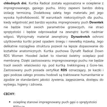
chłodnych dni.
Kurtka Radical została wyposażona w ocieplenie z
impregnowanego, gęsiego puchu, który zapewni bardzo dobrą
izolację termiczną. Dodatkową zaletą tego materiału jest jego
wysoka hydrofobowość. W warunkach niekorzystnych dla puchu,
kiedy wilgotność jest bardzo wysoka, impregnowany puch
Downtek
nie będzie tracił swoich parametrów grzewczych, nie straci
sprężystości i będzie odprowadzał na zewnątrz kurtki nadmiar
wilgoci. Wytrzymały materiał zewnętrzny
Dynastretch
ochroni
użytkownika kurtki przed opadem śniegu i niewielką mżawką. Jego
delikatnie rozciągliwa struktura pozwoli na lepsze dopasowanie do
kształtów anatomicznych. Kurtka puchowa Dynafit Radical Down
RDS Women Hooded Jacket to również świetny ocieplacz pod
membranę. Dzięki zastosowaniu impregnowanego puchu nie będzie
tracił swoich właściwości np. pod kurtką trekkingową z Gore-tex.
Zastosowany puch posiada certyfikat
RDS
oznaczający, że kaczki i
gęsi podczas całego procesu hodowli są traktowane humanitarnie w
zgodzie ze standardami jakości żywienia, zagęszczenia, dostępu do
wybiegu, higieny i zdrowia.
CECHY:
ocieplinę stanowi impregnowany puch gęsi o sprężystości
800cuin