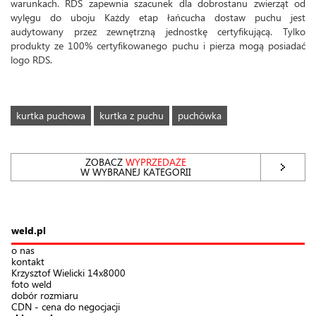
warunkach. RDS zapewnia szacunek dla dobrostanu zwierząt od
wylęgu do uboju Każdy etap łańcucha dostaw puchu jest
audytowany przez zewnętrzną jednostkę certyfikującą. Tylko
produkty ze 100% certyfikowanego puchu i pierza mogą posiadać
logo RDS.
kurtka puchowa
kurtka z puchu
puchówka
ZOBACZ
WYPRZEDAŻE
W WYBRANEJ KATEGORII
weld.pl
o nas
kontakt
Krzysztof Wielicki 14x8000
foto weld
dobór rozmiaru
CDN - cena do negocjacji