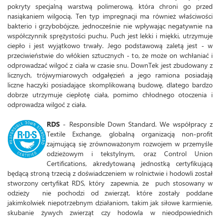
pokryty specjalną warstwą polimerową, która chroni go przed
nasiąkaniem wilgocią. Ten typ impregnacji ma również właściwości
bakterio i grzybobójcze, jednocześnie nie wpływając negatywnie na
współczynnik sprężystości puchu. Puch jest lekki i miękki, utrzymuje
ciepło i jest wyjątkowo trwały. Jego podstawową zaletą jest - w
przeciwieństwie do włókien sztucznych - to, że może on wchłaniać i
odprowadzać wilgoć z ciała w czasie snu. DownTek jest zbudowany z
licznych, trójwymiarowych odgałęzień a jego ramiona posiadają
liczne haczyki posiadające skomplikowaną budowę, dlatego bardzo
dobrze utrzymuje ciepłotę ciała, pomimo chłodnego otoczenia i
odprowadza wilgoć z ciała.
RDS
- Responsible Down Standard. We współpracy z
Textile Exchange, globalną organizacją non-profit
zajmującą się zrównoważonym rozwojem w przemyśle
odzieżowym i tekstylnym, oraz Control Union
Certifications, akredytowaną jednostką certyfikującą
będącą stroną trzecią z doświadczeniem w rolnictwie i hodowli został
stworzony certyfikat RDS, który zapewnia, że ​​ puch stosowany w
odzieży nie pochodzi od zwierząt, które zostały poddane
jakimkolwiek niepotrzebnym działaniom, takim jak siłowe karmienie,
skubanie żywych zwierząt czy hodowla w nieodpowiednich