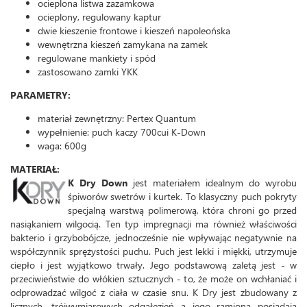
ocieplona listwa zazamkowa
ocieplony, regulowany kaptur
dwie kieszenie frontowe i kieszeń napoleońska
wewnętrzna kieszeń zamykana na zamek
regulowane mankiety i spód
zastosowano zamki YKK
PARAMETRY:
materiał zewnętrzny: Pertex Quantum
wypełnienie: puch kaczy 700cui K-Down
waga: 600g
MATERIAŁ:
K Dry Down
jest materiałem idealnym do wyrobu
śpiworów swetrów i kurtek. To klasyczny puch pokryty
specjalną warstwą polimerową, która chroni go przed
nasiąkaniem wilgocią. Ten typ impregnacji ma również właściwości
bakterio i grzybobójcze, jednocześnie nie wpływając negatywnie na
współczynnik sprężystości puchu. Puch jest lekki i miękki, utrzymuje
ciepło i jest wyjątkowo trwały. Jego podstawową zaletą jest - w
przeciwieństwie do włókien sztucznych - to, że może on wchłaniać i
odprowadzać wilgoć z ciała w czasie snu. K Dry jest zbudowany z
licznych, trójwymiarowych odgałęzień a jego ramiona posiadają