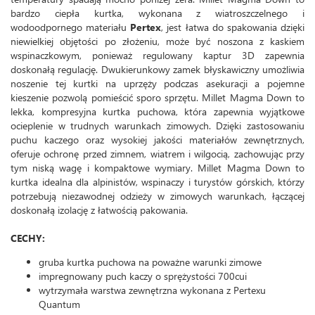
bardzo ciepła kurtka, wykonana z wiatroszczelnego i
wodoodpornego materiału
Pertex
, jest łatwa do spakowania dzięki
niewielkiej objętości po złożeniu, może być noszona z kaskiem
wspinaczkowym, ponieważ regulowany kaptur 3D zapewnia
doskonałą regulację. Dwukierunkowy zamek błyskawiczny umożliwia
noszenie tej kurtki na uprzęży podczas asekuracji a pojemne
kieszenie pozwolą pomieścić sporo sprzętu. Millet Magma Down to
lekka, kompresyjna kurtka puchowa, która zapewnia wyjątkowe
ocieplenie w trudnych warunkach zimowych. Dzięki zastosowaniu
puchu kaczego oraz wysokiej jakości materiałów zewnętrznych,
oferuje ochronę przed zimnem, wiatrem i wilgocią, zachowując przy
tym niską wagę i kompaktowe wymiary. Millet Magma Down to
kurtka idealna dla alpinistów, wspinaczy i turystów górskich, którzy
potrzebują niezawodnej odzieży w zimowych warunkach, łączącej
doskonałą izolację z łatwością pakowania.
CECHY:
gruba kurtka puchowa na poważne warunki zimowe
impregnowany puch kaczy o sprężystości 700cui
wytrzymała warstwa zewnętrzna wykonana z Pertexu
Quantum