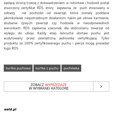
będącą stroną trzecią z doświadczeniem w rolnictwie i hodowli został
stworzony certyfikat RDS, który zapewnia, że ​​ puch stosowany w
odzieży nie pochodzi od zwierząt, które zostały poddane
jakimkolwiek niepotrzebnym działaniom, takim jak siłowe karmienie,
skubanie żywych zwierząt czy hodowla w nieodpowiednich
warunkach. RDS zapewnia szacunek dla dobrostanu zwierząt od
wylęgu do uboju Każdy etap łańcucha dostaw puchu jest
audytowany przez zewnętrzną jednostkę certyfikującą. Tylko
produkty ze 100% certyfikowanego puchu i pierza mogą posiadać
logo RDS.
kurtka puchowa
kurtka z puchu
puchówka
ZOBACZ
WYPRZEDAŻE
W WYBRANEJ KATEGORII
weld.pl