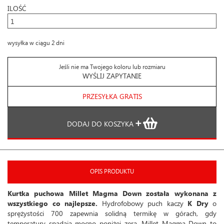
ILOŚĆ
wysyłka w ciągu 2 dni
Jeśli nie ma Twojego koloru lub rozmiaru
WYŚLIJ ZAPYTANIE
PRZESYŁKA GRATIS
DODAJ DO KOSZYKA
OPIS PRODUKTU
Kurtka puchowa Millet Magma Down została wykonana z
wszystkiego co najlepsze.
Hydrofobowy puch kaczy
K Dry
o
sprężystości 700 zapewnia solidną termikę w górach, gdy
temperatury spadają mocno poniżej zera. Millet Magma Down to