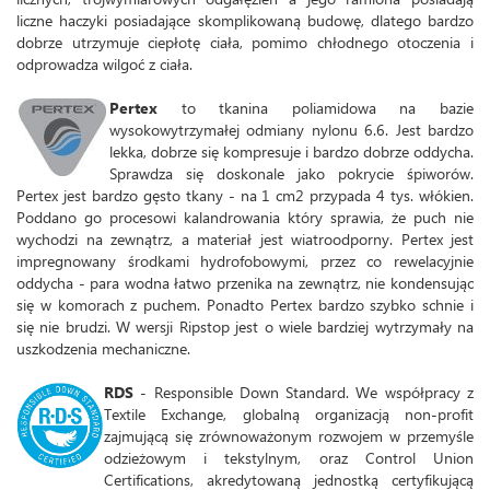
liczne haczyki posiadające skomplikowaną budowę, dlatego bardzo
dobrze utrzymuje ciepłotę ciała, pomimo chłodnego otoczenia i
odprowadza wilgoć z ciała.
Pertex
to tkanina poliamidowa na bazie
wysokowytrzymałej odmiany nylonu 6.6. Jest bardzo
lekka, dobrze się kompresuje i bardzo dobrze oddycha.
Sprawdza się doskonale jako pokrycie śpiworów.
Pertex jest bardzo gęsto tkany - na 1 cm2 przypada 4 tys. włókien.
Poddano go procesowi kalandrowania który sprawia, że puch nie
wychodzi na zewnątrz, a materiał jest wiatroodporny. Pertex jest
impregnowany środkami hydrofobowymi, przez co rewelacyjnie
oddycha - para wodna łatwo przenika na zewnątrz, nie kondensując
się w komorach z puchem. Ponadto Pertex bardzo szybko schnie i
się nie brudzi. W wersji Ripstop jest o wiele bardziej wytrzymały na
uszkodzenia mechaniczne.
RDS
- Responsible Down Standard. We współpracy z
Textile Exchange, globalną organizacją non-profit
zajmującą się zrównoważonym rozwojem w przemyśle
odzieżowym i tekstylnym, oraz Control Union
Certifications, akredytowaną jednostką certyfikującą