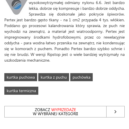
wysokowytrzymałej odmiany nylonu 6.6. Jest bardzo
lekka, dobrze się kompresuje i bardzo dobrze oddycha.
Sprawdza się doskonale jako pokrycie śpiworów.
Pertex jest bardzo gęsto tkany - na 1 cm2 przypada 4 tys. włókien.
Poddano go procesowi kalandrowania który sprawia, że puch nie
wychodzi na zewnątrz, a materiał jest wiatroodporny. Pertex jest
impregnowany środkami hydrofobowymi, przez co rewelacyjnie
oddycha - para wodna łatwo przenika na zewnątrz, nie kondensując
się w komorach z puchem. Ponadto Pertex bardzo szybko schnie i
się nie brudzi. W wersji Ripstop jest o wiele bardziej wytrzymały na
uszkodzenia mechaniczne.
kurtka puchowa
kurtka z puchu
puchówka
kurtka termiczna
ZOBACZ
WYPRZEDAŻE
W WYBRANEJ KATEGORII