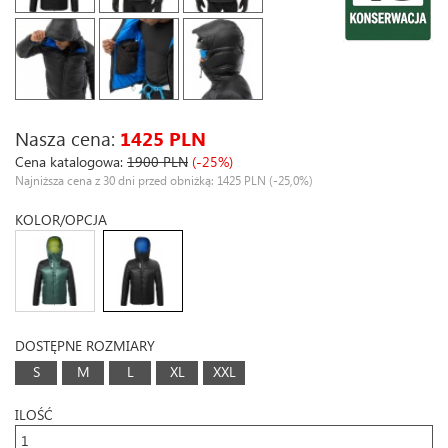
Nasza cena:
1425 PLN
Cena katalogowa:
1900 PLN
(-25%)
Najniższa cena z 30 dni przed obniżką: 1425 PLN
(-25,0%)
KOLOR/OPCJA
DOSTĘPNE ROZMIARY
S
M
L
XL
XXL
ILOŚĆ