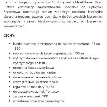
na zimno swojego użytkownika. Obsługę kurtki Millet Kamet Down
ułatwia konstrukcja zaprojektowana specjalnie do alpinizmu.
Bezszwowa konstrukcja ramion zapobiega otarciom. Niezbędne
akcesoria możemy trzymać pod ręką w dwóch wysokich kieszeniach
zapinanych na zamek błyskawiczny oraz bezpiecznych kieszeniach
wewnętrznych.
CECHY:
kurtka puchowa przeznaczona na zakreś temperatur -25 do
-15C
impregnowany puch kaczy o sprężystości 700cui
wytrzymała warstwa zewnętrzna wykonana z ultralekkiego i
wytrzymałego poliestru
ocieplona listwa zazamkowa
ocieplony, regulowany kaptur
dwie pojemna kieszenie frontowe
wewnątrz dwie kieszenie z siatki
regulowane mankiety i spód
dwusuwakowy zamek frontowy
zastosowano zamki YKK
w zestawie pokrowiec kompresyjny