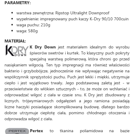
PARAMETRY:
warstwa zewnętrzna: Ripstop Ultralight Downproof
wypełnienie: impregnowany puch kaczy K-Dry 90/10 700cuin
waga puchu: 210g
waga: 580g
MATERIAŁ:
K Dry Down
jest materiałem idealnym do wyrobu
śpiworów swetrów i kurtek. To klasyczny puch pokryty
specjalną warstwą polimerową, która chroni go przed
nasiąkaniem wilgocią. Ten typ impregnacji ma również właściwości
bakterio i grzybobójcze, jednocześnie nie wpływając negatywnie na
współczynnik sprężystości puchu. Puch jest lekki i miękki, utrzymuje
ciepło i jest wyjątkowo trwały. Jego podstawową zaletą jest - w
przeciwieństwie do włókien sztucznych - to, że może on wchłaniać i
odprowadzać wilgoć z ciała w czasie snu. K Dry jest zbudowany z
licznych, trójwymiarowych odgałęzień a jego ramiona posiadają
liczne haczyki posiadające skomplikowaną budowę, dlatego bardzo
dobrze utrzymuje ciepłotę ciała, pomimo chłodnego otoczenia i
odprowadza wilgoć z ciała.
Pertex
to tkanina poliamidowa na bazie