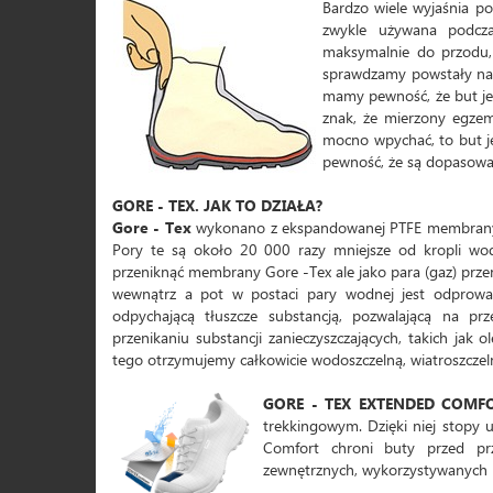
Bardzo wiele wyjaśnia pow
zwykle używana podcz
maksymalnie do przodu,
sprawdzamy powstały na ś
mamy pewność, że but je
znak, że mierzony egzem
mocno wpychać, to but j
pewność, że są dopasowan
GORE - TEX. JAK TO DZIAŁA?
Gore - Tex
wykonano z ekspandowanej PTFE membrany, 
Pory te są około 20 000 razy mniejsze od kropli wo
przeniknąć membrany Gore -Tex ale jako para (gaz) przeni
wewnątrz a pot w postaci pary wodnej jest odprowadz
odpychającą tłuszcze substancją, pozwalającą na prz
przenikaniu substancji zanieczyszczających, takich jak 
tego otrzymujemy całkowicie wodoszczelną, wiatroszcze
GORE - TEX EXTENDED COMF
trekkingowym. Dzięki niej stopy 
Comfort chroni buty przed pr
zewnętrznych, wykorzystywanych p