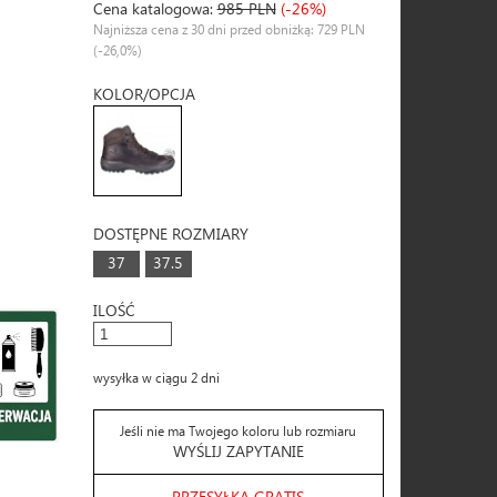
Cena katalogowa:
985 PLN
(-26%)
Najniższa cena z 30 dni przed obniżką: 729 PLN
(-26,0%)
KOLOR/OPCJA
DOSTĘPNE ROZMIARY
37
37.5
ILOŚĆ
wysyłka w ciągu 2 dni
Jeśli nie ma Twojego koloru lub rozmiaru
WYŚLIJ ZAPYTANIE
PRZESYŁKA GRATIS