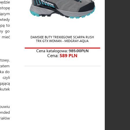
będzie
stopę
jącym
 wtedy
opą to
imy go
y mieć
DAMSKIE BUTY TREKKIGOWE SCARPA RUSH
TRK GTX WOMAN - MIDGRAY-AQUA
Cena katalogowa:
985.00PLN
Cena:
589 PLN
towy.
zatem
ika do
czyli
ającą
skutek
buwiu
tended
iałów