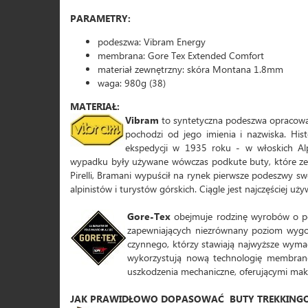
PARAMETRY:
podeszwa: Vibram Energy
membrana: Gore Tex Extended Comfort
materiał zewnętrzny: skóra Montana 1.8mm
waga: 980g (38)
MATERIAŁ:
Vibram
to syntetyczna podeszwa opracowa
pochodzi od jego imienia i nazwiska. His
ekspedycji w 1935 roku - w włoskich Al
wypadku były używane wówczas podkute buty, które ześ
Pirelli, Bramani wypuścił na rynek pierwsze podeszwy 
alpinistów i turystów górskich. Ciągle jest najczęściej u
Gore-Tex
obejmuje rodzinę wyrobów o p
zapewniających niezrównany poziom wygod
czynnego, którzy stawiają najwyższe wyma
wykorzystują nową technologię membrano
uszkodzenia mechaniczne, oferującymi ma
JAK PRAWIDŁOWO DOPASOWAĆ BUTY TREKKING