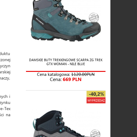
oduktu
czonej
DAMSKIE BUTY TREKKINGOWE SCARPA ZG TREK
GTX WOMAN - NILE BLUE
yczyn
rskiej
Cena katalogowa:
1120.00PLN
naczy,
Cena:
669 PLN
-40,2%
ych i
WYPRZEDAŻ
zynku
re-Tex
ci na