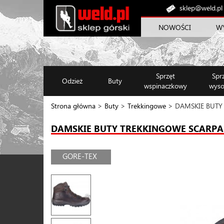
sklep@weld.pl
NOWOŚCI
W
Sprzęt
Spr
Odzież
Buty
wspinaczkowy
wyso
Strona główna
>
Buty
>
Trekkingowe
> DAMSKIE BUTY
DAMSKIE BUTY TREKKINGOWE SCARPA
GORE-TEX