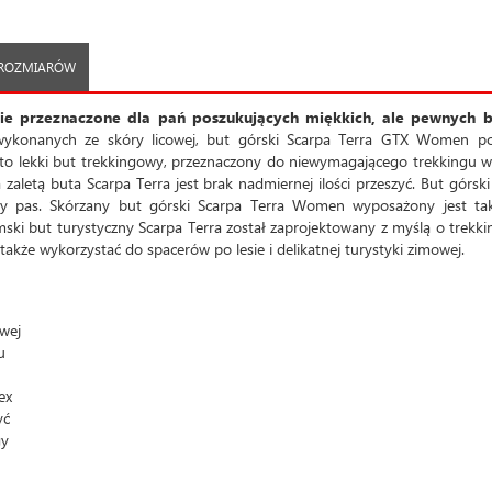
 ROZMIARÓW
ie przeznaczone dla pań poszukujących miękkich, ale pewnych 
wykonanych ze skóry licowej, but górski Scarpa Terra GTX Women po
to lekki but trekkingowy, przeznaczony do niewymagającego trekkingu w
letą buta Scarpa Terra jest brak nadmiernej ilości przeszyć. But górski
rny pas. Skórzany but górski Scarpa Terra Women wyposażony jest ta
i but turystyczny Scarpa Terra został zaprojektowany z myślą o trekk
akże wykorzystać do spacerów po lesie i delikatnej turystyki zimowej.
wej
u
ex
yć
gy