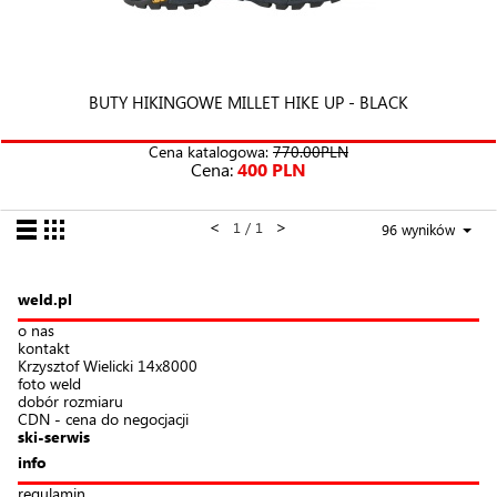
BUTY HIKINGOWE MILLET HIKE UP - BLACK
Cena katalogowa:
770.00PLN
Cena:
400 PLN
<
>
1 / 1
96 wyników
weld.pl
o nas
kontakt
Krzysztof Wielicki 14x8000
foto weld
dobór rozmiaru
CDN - cena do negocjacji
ski-serwis
info
regulamin