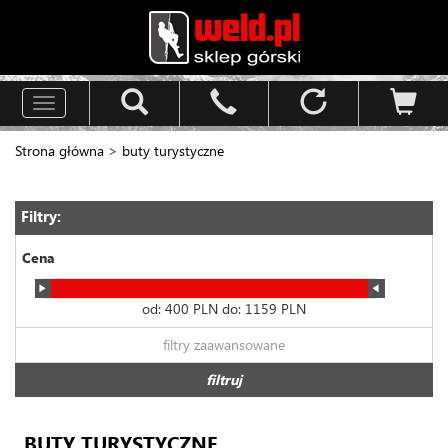
Toggle
navigation
Strona główna
>
buty turystyczne
Filtry:
Cena
od:
400
PLN do:
1159
PLN
filtry zaawansowane
filtruj
BUTY TURYSTYCZNE