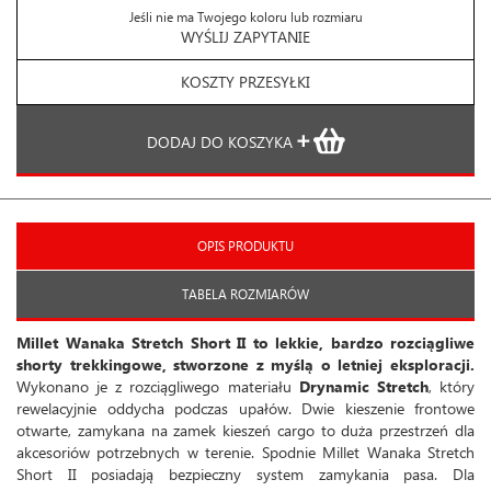
Jeśli nie ma Twojego koloru lub rozmiaru
WYŚLIJ ZAPYTANIE
KOSZTY PRZESYŁKI
DODAJ DO KOSZYKA
OPIS PRODUKTU
TABELA ROZMIARÓW
Millet Wanaka Stretch Short II to lekkie, bardzo rozciągliwe
shorty trekkingowe, stworzone z myślą o letniej eksploracji.
Wykonano je z rozciągliwego materiału
Drynamic Stretch
, który
rewelacyjnie oddycha podczas upałów. Dwie kieszenie frontowe
otwarte, zamykana na zamek kieszeń cargo to duża przestrzeń dla
akcesoriów potrzebnych w terenie. Spodnie Millet Wanaka Stretch
Short II posiadają bezpieczny system zamykania pasa. Dla