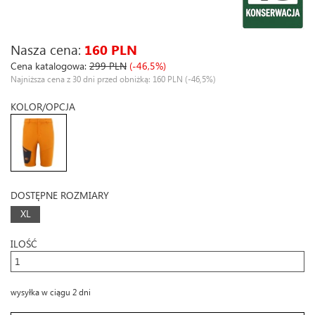
Nasza cena:
160 PLN
Cena katalogowa:
299 PLN
(-46,5%)
Najniższa cena z 30 dni przed obniżką: 160 PLN
(-46,5%)
KOLOR/OPCJA
DOSTĘPNE ROZMIARY
XL
ILOŚĆ
wysyłka w ciągu 2 dni