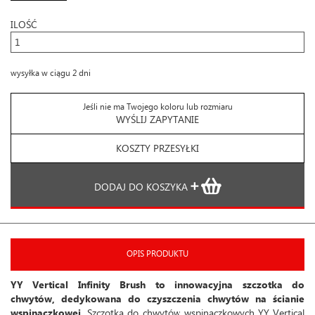
ILOŚĆ
wysyłka w ciągu 2 dni
Jeśli nie ma Twojego koloru lub rozmiaru
WYŚLIJ ZAPYTANIE
KOSZTY PRZESYŁKI
DODAJ DO KOSZYKA
OPIS PRODUKTU
YY Vertical Infinity Brush to innowacyjna szczotka do
chwytów, dedykowana do czyszczenia chwytów na ścianie
wspinaczkowej.
Szczotka do chwytów wspinaczkowych YY Vertical