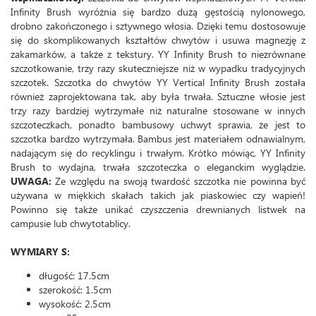
Infinity Brush wyróżnia się bardzo dużą gęstością nylonowego,
drobno zakończonego i sztywnego włosia. Dzięki temu dostosowuje
się do skomplikowanych kształtów chwytów i usuwa magnezję z
zakamarków, a także z tekstury. YY Infinity Brush to niezrównane
szczotkowanie, trzy razy skuteczniejsze niż w wypadku tradycyjnych
szczotek. Szczotka do chwytów YY Vertical Infinity Brush została
również zaprojektowana tak, aby była trwała. Sztuczne włosie jest
trzy razy bardziej wytrzymałe niż naturalne stosowane w innych
szczoteczkach, ponadto bambusowy uchwyt sprawia, że ​​jest to
szczotka bardzo wytrzymała. Bambus jest materiałem odnawialnym,
nadającym się do recyklingu i trwałym. Krótko mówiąc, YY Infinity
Brush to wydajna, trwała szczoteczka o eleganckim wyglądzie.
UWAGA:
Ze względu na swoją twardość szczotka nie powinna być
używana w miękkich skałach takich jak piaskowiec czy wapień!
Powinno się także unikać czyszczenia drewnianych listwek na
campusie lub chwytotablicy.
WYMIARY S:
długość: 17.5cm
szerokość: 1.5cm
wysokość: 2.5cm