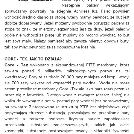
Następnie palcem wskazującym
sprawdzamy powstały na ścięgnie Achillesa luz. Palec powinien
wchodzić średnio ciasno za stopę, wtedy mamy pewność, że but jest
dobrze dopasowany. Jeżeli możemy swobodnie poruszać palcem za
stopą to znak, że mierzony egzemplarz jest za duży, jeżeli palec w
ogóle nie wchodzi za piętę lub musimy go mocno wpychać, to but
jest zbyt mały. Należy pamiętać aby zawsze mierzyć obydwa buty,
tak aby mieć pewność, że są dopasowane idealnie.
GORE - TEX. JAK TO DZIAŁA?
Gore - Tex
wykonano z ekspandowanej PTFE membrany, która
zawiera ponad 9 miliardów mikroskopijnych porów na cal
kwadratowy. Pory te są około 20 000 razy mniejsze od kropli wody,
ale 700 razy większe od cząsteczki pary wodnej. Woda nie może
zatem przeniknąć membrany Gore -Tex ale jako para (gaz) przenika
przez nią z łatwością. Dlatego woda z zewnątrz (deszcz, śnieg) nie
wnika do wewnątrz a pot w postaci pary wodnej jest odprowadzany
na zewnątrz. Zintegrowana ze strukturą PTFE jest olejofobową, czyli
odpychającą tłuszcze substancją, pozwalającą na przenikanie pary
wodnej, a zarazem tworzącą fizyczną barierę zapobiegającą
przenikaniu substancji zanieczyszczających, takich jak oleje,
kosmetyki, substancje odstraszające owady i składniki żywności.