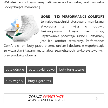
Wskutek tego otrzymujemy całkowicie wodoszczelną, wiatroszczelną
i oddychającą membranę.
GORE - TEX PERFORMANCE COMFORT
to najpowszechniej stosowana membrana,
stworzona z myślą o obuwiu
trekkingowym. Dzięki niej stopy
użytkownika pozostają suche i utrzymany
jest ich komfort termiczny. Performance
Comfort chroni buty przed przemakaniem i doskonale współpracuje
ze wszystkimi typami materiałów zewnętrznych, wykorzystywanych
przy produkcji obuwia.
buty górskie
buty trekkingowe
buty turystyczne
buty w góry
buty z gore-tex
ZOBACZ
WYPRZEDAŻE
W WYBRANEJ KATEGORII