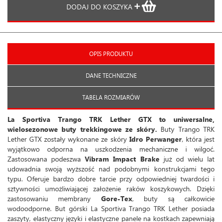
DODAJ DO KOSZYKA
OPIS PRODUKTU
DANE TECHNICZNE
TABELA ROZMIARÓW
La Sportiva Trango TRK Lether GTX to uniwersalne,
wielosezonowe buty trekkingowe ze skóry.
Buty Trango TRK
Lether GTX zostały wykonane ze skóry
Idro Perwanger
, która jest
wyjątkowo odporna na uszkodzenia mechaniczne i wilgoć.
Zastosowana podeszwa
Vibram Impact Brake
już od wielu lat
udowadnia swoją wyższość nad podobnymi konstrukcjami tego
typu. Oferuje bardzo dobre tarcie przy odpowiedniej twardości i
sztywności umożliwiającej założenie raków koszykowych. Dzięki
zastosowaniu membrany
Gore-Tex
, buty są całkowicie
wodoodporne. But górski La Sportiva Trango TRK Lether posiada
zaszyty, elastyczny języki i elastyczne panele na kostkach zapewniają