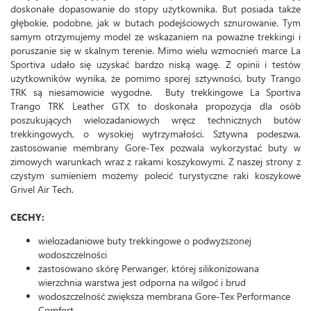
doskonałe dopasowanie do stopy użytkownika. But posiada także
głębokie, podobne, jak w butach podejściowych sznurowanie. Tym
samym otrzymujemy model ze wskazaniem na poważne trekkingi i
poruszanie się w skalnym terenie. Mimo wielu wzmocnień marce La
Sportiva udało się uzyskać bardzo niską wagę. Z opinii i testów
użytkowników wynika, że pomimo sporej sztywności, buty Trango
TRK są niesamowicie wygodne. Buty trekkingowe La Sportiva
Trango TRK Leather GTX to doskonała propozycja dla osób
poszukujących wielozadaniowych wręcz technicznych butów
trekkingowych, o wysokiej wytrzymałości. Sztywna podeszwa,
zastosowanie membrany Gore-Tex pozwala wykorzystać buty w
zimowych warunkach wraz z rakami koszykowymi. Z naszej strony z
czystym sumieniem możemy polecić turystyczne raki koszykowe
Grivel Air Tech.
CECHY:
wielozadaniowe buty trekkingowe o podwyższonej
wodoszczelności
zastosowano skórę Perwanger, której silikonizowana
wierzchnia warstwa jest odporna na wilgoć i brud
wodoszczelność zwiększa membrana Gore-Tex Performance
Comfort