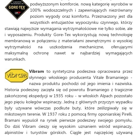
podwyższonym komforcie, nową kategorię wyrobów w
100% wodoszczelnych i zapewniających niezrównany
poziom wygody oraz komfortu. Przeznaczony jest dla
wszystkich entuzjastów wypoczynku czynnego, którzy
stawiają najwyższe wymagania wytrzymałościowe nie tylko sobie, ale
i wyposażeniu. Produkty Gore-Tex wykorzystują nową technologię
membranową w połączeniu z materiałami zewnętrznymi o wysokiej
wytrzymałości na uszkodzenia mechaniczne, oferującymi
maksymalną ochronę nawet w najbardziej wymagających
warunkach.
Vibram
to syntetyczna podeszwa opracowana przez
słynnego włoskiego producenta Vitale Bramaniego -
nazwa produktu pochodzi od jego imienia i nazwiska.
Historia podeszwy zaczęła się od powrotu Bramaniego z tragicznie
zakończonej ekspedycji w 1935 roku - w włoskich Alpach pozostało
jego pięciu kolegów wspinaczy. Jedną z głównych przyczyn wypadku
były używane wówczas podkute buty, które ześlizgiwały się w
mikstowym terenie. W 1937 roku z pomocą firmy oponiarskiej Pirelli,
Bramani wypuścił na rynek pierwsze podeszwy swojego pomysłu.
Do dziś Vibram cieszy się wysokim uznaniem wśród wspinaczy,
alpinistów i turystów górskich. Ciągle jest najczęściej używaną