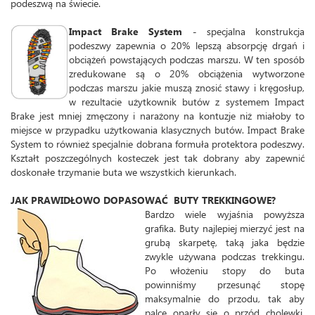
podeszwą na świecie.
Impact Brake System
- specjalna konstrukcja
podeszwy zapewnia o 20% lepszą absorpcję drgań i
obciążeń powstających podczas marszu. W ten sposób
zredukowane są o 20% obciążenia wytworzone
podczas marszu jakie muszą znosić stawy i kręgosłup,
w rezultacie użytkownik butów z systemem Impact
Brake jest mniej zmęczony i narażony na kontuzje niż miałoby to
miejsce w przypadku użytkowania klasycznych butów. Impact Brake
System to również specjalnie dobrana formuła protektora podeszwy.
Kształt poszczególnych kosteczek jest tak dobrany aby zapewnić
doskonałe trzymanie buta we wszystkich kierunkach.
JAK PRAWIDŁOWO DOPASOWAĆ BUTY TREKKINGOWE?
Bardzo wiele wyjaśnia powyższa
grafika. Buty najlepiej mierzyć jest na
grubą skarpetę, taką jaka będzie
zwykle używana podczas trekkingu.
Po włożeniu stopy do buta
powinniśmy przesunąć stopę
maksymalnie do przodu, tak aby
palce oparły się o przód cholewki.