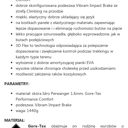
dobrze skonfigurowana podeszwa Vibram Impact Brake ze
strefą Climbing na przodzie
miękki, elastyczny dobrze układający się język
na kostkach panele z elastycznego materiału zapewniając
lepsze dopasowanie i i eliminację ruchomości butów na pięcie
lekko pracujące sznurowadła, głęboko wyprowadzone, jak w
butach podejściowych
3D Flex to technologia odpowiadająca za polepszenie
dopasowania i zwiększenie kontroli podczas trekkingu w
każdym typie terenu
wyłożenie z dobrze amortyzującej pianki EVA
wysokie oblanie chroniące cholewkę przed uszkodzeniami
możliwość założenia raków koszykowych
PARAMETRY:
materiał: skóra Idro Perwanger 1.6mm, Gore-Tex
Performance Comfort
podeszwa: Vibram Impact Brake
waga: 1440g
MATERIAŁ:
Gore-Tex
obejmuje on rodzinę wyrobów o