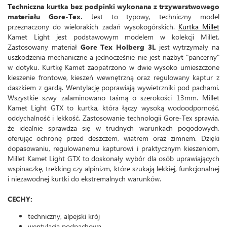
Techniczna kurtka bez podpinki wykonana z trzywarstwowego
materiału Gore-Tex.
Jest to typowy, techniczny model
przeznaczony do wielorakich zadań wysokogórskich.
Kurtka Millet
Kamet Light jest podstawowym modelem w kolekcji Millet.
Zastosowany materiał
Gore Tex Holberg 3L
jest wytrzymały na
uszkodzenia mechaniczne a jednocześnie nie jest nazbyt "pancerny"
w dotyku. Kurtkę Kamet zaopatrzono w dwie wysoko umieszczone
kieszenie frontowe, kieszeń wewnętrzną oraz regulowany kaptur z
daszkiem z gardą. Wentylację poprawiają wywietrzniki pod pachami.
Wszystkie szwy zalaminowano taśmą o szerokości 13mm. Millet
Kamet Light GTX to kurtka, która łączy wysoką wodoodporność,
oddychalność i lekkość. Zastosowanie technologii Gore-Tex sprawia,
że idealnie sprawdza się w trudnych warunkach pogodowych,
oferując ochronę przed deszczem, wiatrem oraz zimnem. Dzięki
dopasowaniu, regulowanemu kapturowi i praktycznym kieszeniom,
Millet Kamet Light GTX to doskonały wybór dla osób uprawiających
wspinaczkę, trekking czy alpinizm, które szukają lekkiej, funkcjonalnej
i niezawodnej kurtki do ekstremalnych warunków.
CECHY:
techniczny, alpejski krój
wentylacja podpachowa