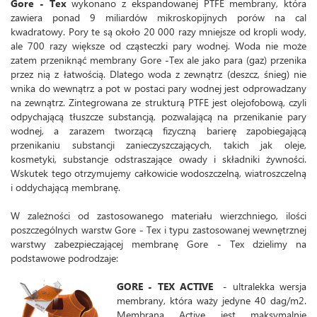
Gore - Tex
wykonano z ekspandowanej PTFE membrany, która
zawiera ponad 9 miliardów mikroskopijnych porów na cal
kwadratowy. Pory te są około 20 000 razy mniejsze od kropli wody,
ale 700 razy większe od cząsteczki pary wodnej. Woda nie może
zatem przeniknąć membrany Gore -Tex ale jako para (gaz) przenika
przez nią z łatwością. Dlatego woda z zewnątrz (deszcz, śnieg) nie
wnika do wewnątrz a pot w postaci pary wodnej jest odprowadzany
na zewnątrz. Zintegrowana ze strukturą PTFE jest olejofobową, czyli
odpychającą tłuszcze substancją, pozwalającą na przenikanie pary
wodnej, a zarazem tworzącą fizyczną barierę zapobiegającą
przenikaniu substancji zanieczyszczających, takich jak oleje,
kosmetyki, substancje odstraszające owady i składniki żywności.
Wskutek tego otrzymujemy całkowicie wodoszczelną, wiatroszczelną
i oddychającą membranę.
W zależności od zastosowanego materiału wierzchniego, ilości
poszczególnych warstw Gore - Tex i typu zastosowanej wewnętrznej
warstwy zabezpieczającej membranę Gore - Tex dzielimy na
podstawowe podrodzaje:
GORE - TEX ACTIVE
- ultralekka wersja
membrany, która waży jedyne 40 dag/m2.
Membrana Active jest maksymalnie