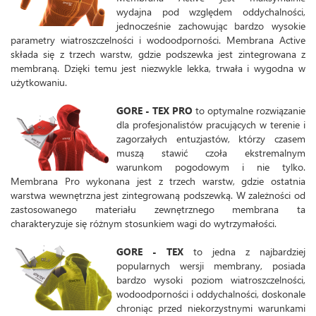
wydajna pod względem oddychalności,
jednocześnie zachowując bardzo wysokie
parametry wiatroszczelności i wodoodporności. Membrana Active
składa się z trzech warstw, gdzie podszewka jest zintegrowana z
membraną. Dzięki temu jest niezwykle lekka, trwała i wygodna w
użytkowaniu.
GORE - TEX PRO
to optymalne rozwiązanie
dla profesjonalistów pracujących w terenie i
zagorzałych entuzjastów, którzy czasem
muszą stawić czoła ekstremalnym
warunkom pogodowym i nie tylko.
Membrana Pro wykonana jest z trzech warstw, gdzie ostatnia
warstwa wewnętrzna jest zintegrowaną podszewką. W zależności od
zastosowanego materiału zewnętrznego membrana ta
charakteryzuje się różnym stosunkiem wagi do wytrzymałości.
GORE - TEX
to jedna z najbardziej
popularnych wersji membrany, posiada
bardzo wysoki poziom wiatroszczelności,
wodoodporności i oddychalności, doskonale
chroniąc przed niekorzystnymi warunkami