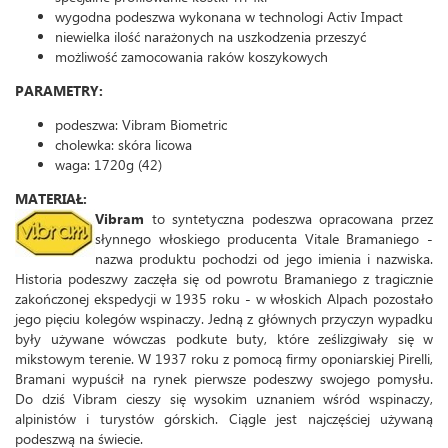
wygodna podeszwa wykonana w technologi Activ Impact
niewielka ilość narażonych na uszkodzenia przeszyć
możliwość zamocowania raków koszykowych
PARAMETRY:
podeszwa: Vibram Biometric
cholewka: skóra licowa
waga: 1720g (42)
MATERIAŁ:
Vibram
to syntetyczna podeszwa opracowana przez
słynnego włoskiego producenta Vitale Bramaniego -
nazwa produktu pochodzi od jego imienia i nazwiska.
Historia podeszwy zaczęła się od powrotu Bramaniego z tragicznie
zakończonej ekspedycji w 1935 roku - w włoskich Alpach pozostało
jego pięciu kolegów wspinaczy. Jedną z głównych przyczyn wypadku
były używane wówczas podkute buty, które ześlizgiwały się w
mikstowym terenie. W 1937 roku z pomocą firmy oponiarskiej Pirelli,
Bramani wypuścił na rynek pierwsze podeszwy swojego pomysłu.
Do dziś Vibram cieszy się wysokim uznaniem wśród wspinaczy,
alpinistów i turystów górskich. Ciągle jest najczęściej używaną
podeszwą na świecie.