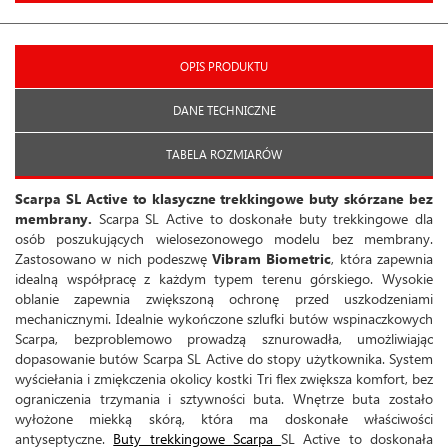
OPIS PRODUKTU
DANE TECHNICZNE
TABELA ROZMIARÓW
Scarpa SL Active to klasyczne trekkingowe buty skórzane bez
membrany.
Scarpa SL Active to doskonałe buty trekkingowe dla
osób poszukujących wielosezonowego modelu bez membrany.
Zastosowano w nich podeszwę
Vibram Biometric
, która zapewnia
idealną współpracę z każdym typem terenu górskiego. Wysokie
oblanie zapewnia zwiększoną ochronę przed uszkodzeniami
mechanicznymi. Idealnie wykończone szlufki butów wspinaczkowych
Scarpa, bezproblemowo prowadzą sznurowadła, umożliwiając
dopasowanie butów Scarpa SL Active do stopy użytkownika. System
wyściełania i zmiękczenia okolicy kostki Tri flex zwiększa komfort, bez
ograniczenia trzymania i sztywności buta. Wnętrze buta zostało
wyłożone miekką skórą, która ma doskonałe właściwości
antyseptyczne.
Buty trekkingowe Scarpa
SL Active to doskonała