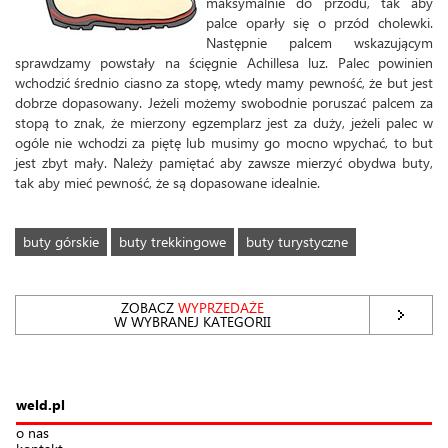
maksymalnie do przodu, tak aby
palce oparły się o przód cholewki.
Następnie palcem wskazującym
sprawdzamy powstały na ścięgnie Achillesa luz. Palec powinien
wchodzić średnio ciasno za stopę, wtedy mamy pewność, że but jest
dobrze dopasowany. Jeżeli możemy swobodnie poruszać palcem za
stopą to znak, że mierzony egzemplarz jest za duży, jeżeli palec w
ogóle nie wchodzi za piętę lub musimy go mocno wpychać, to but
jest zbyt mały. Należy pamiętać aby zawsze mierzyć obydwa buty,
tak aby mieć pewność, że są dopasowane idealnie.
buty górskie
buty trekkingowe
buty turystyczne
ZOBACZ
WYPRZEDAŻE
W WYBRANEJ KATEGORII
weld.pl
o nas