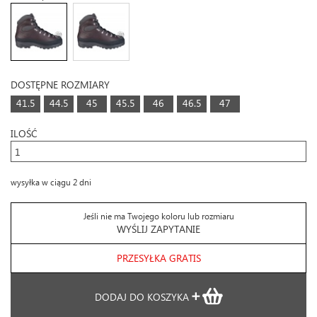
DOSTĘPNE ROZMIARY
41.5
44.5
45
45.5
46
46.5
47
ILOŚĆ
wysyłka w ciągu 2 dni
Jeśli nie ma Twojego koloru lub rozmiaru
WYŚLIJ ZAPYTANIE
PRZESYŁKA GRATIS
DODAJ DO KOSZYKA