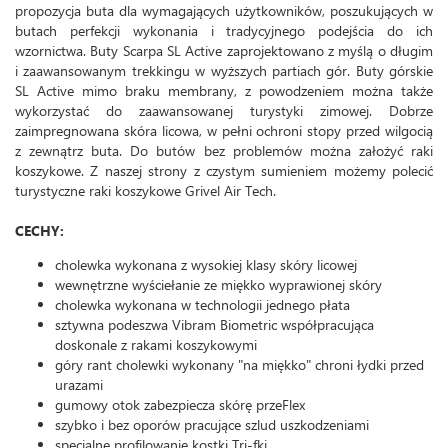
propozycja buta dla wymagających użytkowników, poszukujących w
butach perfekcji wykonania i tradycyjnego podejścia do ich
wzornictwa. Buty Scarpa SL Active zaprojektowano z myślą o długim
i zaawansowanym trekkingu w wyższych partiach gór. Buty górskie
SL Active mimo braku membrany, z powodzeniem można także
wykorzystać do zaawansowanej turystyki zimowej. Dobrze
zaimpregnowana skóra licowa, w pełni ochroni stopy przed wilgocią
z zewnątrz buta. Do butów bez problemów można założyć raki
koszykowe. Z naszej strony z czystym sumieniem możemy polecić
turystyczne raki koszykowe Grivel Air Tech.
CECHY:
cholewka wykonana z wysokiej klasy skóry licowej
wewnętrzne wyściełanie ze miękko wyprawionej skóry
cholewka wykonana w technologii jednego płata
sztywna podeszwa Vibram Biometric współpracująca
doskonale z rakami koszykowymi
góry rant cholewki wykonany "na miękko" chroni łydki przed
urazami
gumowy otok zabezpiecza skórę przeFlex
szybko i bez oporów pracujące szlud uszkodzeniami
specjalne profilowanie kostki Tri-fki